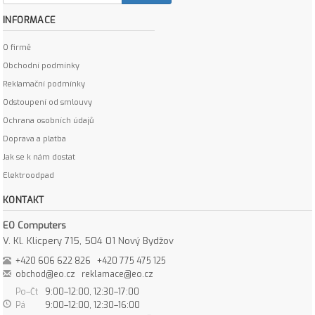
INFORMACE
O firmě
Obchodní podmínky
Reklamační podmínky
Odstoupení od smlouvy
Ochrana osobních údajů
Doprava a platba
Jak se k nám dostat
Elektroodpad
KONTAKT
EO Computers
V. Kl. Klicpery 715, 504 01 Nový Bydžov
+420 606 622 826
+420 775 475 125
obchod@eo.cz
reklamace@eo.cz
Po–Čt
9:00–12:00, 12:30–17:00
Pá
9:00–12:00, 12:30–16:00