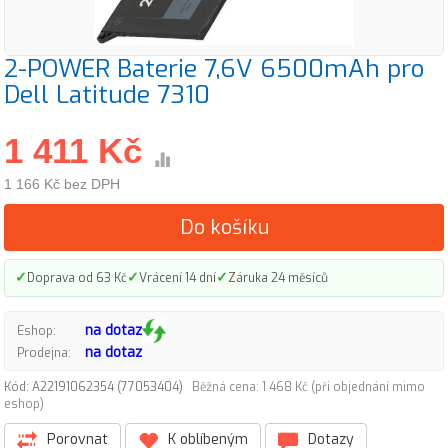
2-POWER Baterie 7,6V 6500mAh pro
Dell Latitude 7310
1 411 Kč
1 166 Kč bez DPH
Do košíku
✓
✓
✓
Doprava od 63 Kč
Vrácení 14 dní
Záruka 24 měsíců
na dotaz
Eshop:
na dotaz
Prodejna:
Kód: A22191062354 (77053404)
Běžná cena: 1 468 Kč (při objednání mimo
eshop)
Porovnat
K oblíbeným
Dotazy