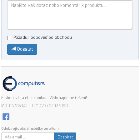
Požaduji odpověď od obchodu
Odeslat
E-shop s IT a elektronikou. Vždy najdeme řešení!
IČO: 86705342 | DIČ: CZ7702023098
Odebírejte akční nabídky emailem:
Odebírat