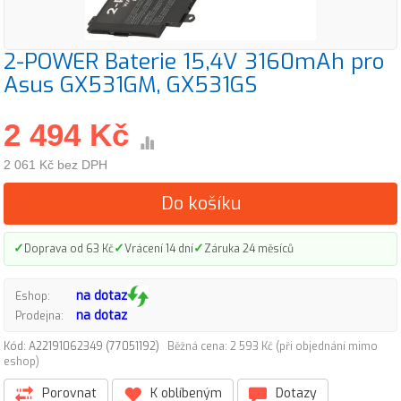
2-POWER Baterie 15,4V 3160mAh pro
Asus GX531GM, GX531GS
2 494 Kč
2 061 Kč bez DPH
Do košíku
✓
✓
✓
Doprava od 63 Kč
Vrácení 14 dní
Záruka 24 měsíců
na dotaz
Eshop:
na dotaz
Prodejna:
Kód: A22191062349 (77051192)
Běžná cena: 2 593 Kč (při objednání mimo
eshop)
Porovnat
K oblíbeným
Dotazy