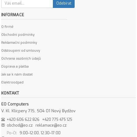
Odebírat
INFORMACE
O firmě
Obchodní podmínky
Reklamační podmínky
Odstoupení od smlouvy
Ochrana osobních údajů
Doprava a platba
Jak se k nám dostat
Elektroodpad
KONTAKT
EO Computers
V. Kl. Klicpery 715, 504 01 Nový Bydžov
+420 606 622 826
+420 775 475 125
obchod@eo.cz
reklamace@eo.cz
Po–Čt
9:00–12:00, 12:30–17:00