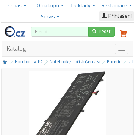
O nás
O nákupu
Doklady
Reklamace
Přihlášení
Servis
Hledat
Katalog
Notebooky, PC
Notebooky - příslušenství
Baterie
2-