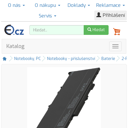
O nás
O nákupu
Doklady
Reklamace
Přihlášení
Servis
Hledat
Katalog
Notebooky, PC
Notebooky - příslušenství
Baterie
2-