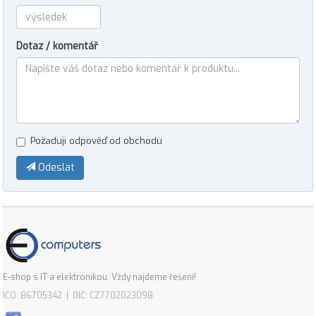
Dotaz / komentář
Požaduji odpověď od obchodu
Odeslat
E-shop s IT a elektronikou. Vždy najdeme řešení!
IČO: 86705342 | DIČ: CZ7702023098