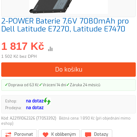
2-POWER Baterie 7,6V 7080mAh pro
Dell Latitude E7270, Latitude E7470
1 817 Kč
1 502 Kč bez DPH
Do košíku
✓
✓
✓
Doprava od 63 Kč
Vrácení 14 dní
Záruka 24 měsíců
na dotaz
Eshop:
na dotaz
Prodejna:
Kód: A22191062326 (77053392)
Běžná cena: 1 890 Kč (při objednání mimo
eshop)
Porovnat
K oblíbeným
Dotazy