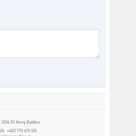
15, 504 01 Nový Bydžov
826
+420 775 475 125