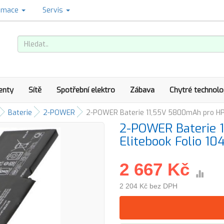
amace
Servis
enty
Sítě
Spotřební elektro
Zábava
Chytré technolo
Baterie
2-POWER
2-POWER Baterie 11,55V 5800mAh pro HP E
2-POWER Baterie 
Elitebook Folio 10
2 667 Kč
2 204 Kč bez DPH