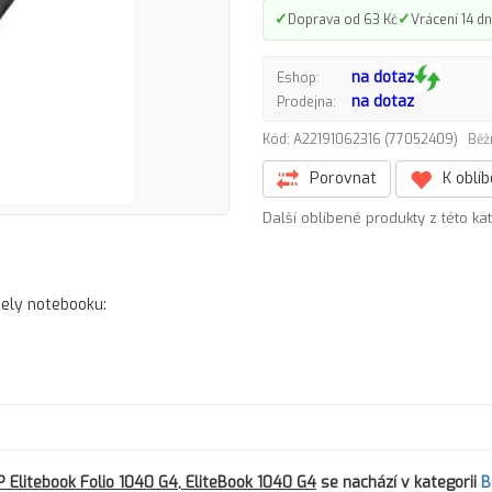
✓
✓
Doprava od 63 Kč
Vrácení 14 dn
na dotaz
Eshop:
na dotaz
Prodejna:
Kód: A22191062316 (77052409)
Běž
Porovnat
K oblí
Další oblíbené produkty z této ka
dely notebooku:
Elitebook Folio 1040 G4, EliteBook 1040 G4
se nachází v kategorii
B