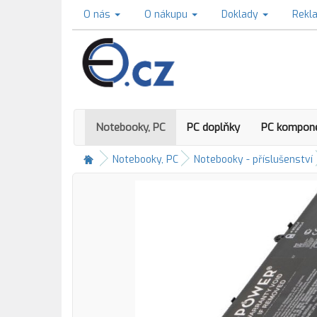
O nás
O nákupu
Doklady
Rekl
Notebooky, PC
PC doplňky
PC kompon
Notebooky, PC
Notebooky - příslušenství