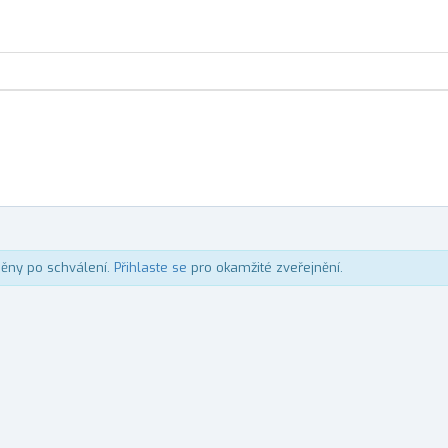
něny po schválení.
Přihlaste se
pro okamžité zveřejnění.