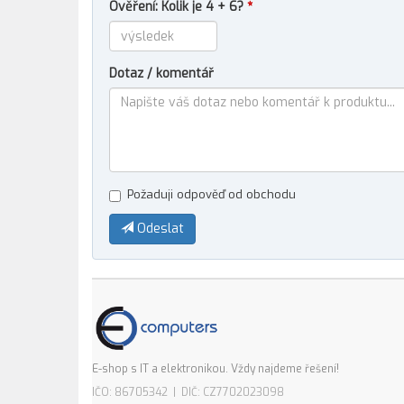
Ověření: Kolik je 4 + 6?
*
Dotaz / komentář
Požaduji odpověď od obchodu
Odeslat
E-shop s IT a elektronikou. Vždy najdeme řešení!
IČO: 86705342 | DIČ: CZ7702023098