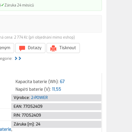
✓
í
Záruka 24 měsíců
ná cena: 2 774 Kč (při objednání mimo eshop)
beným
Dotazy
Tisknout
tegorie:
Kapacita baterie (Wh):
67
Napětí baterie (V):
11,55
Výrobce:
2-POWER
EAN:
77052409
P/N:
77052409
Záruka [m]:
24
aterie
,