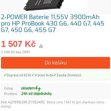
2-POWER Baterie 11,55V 3900mAh
pro HP ProBook 430 G6, 440 G7, 445
G7, 450 G6, 455 G7
1 507 Kč
1 246 Kč bez DPH
Do košíku
✓
✓
✓
Doprava od 63 Kč
Vrácení 14 dní
Záruka 24 měsíců
skladem
Eshop:
24h od objednávky
Prodejna:
Kód: A22191062315 (77052405)
Běžná cena: 1 567 Kč (při objednání mimo
eshop)