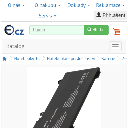
O nás
O nákupu
Doklady
Reklamace
Přihlášení
Servis
Hledat
Katalog
Notebooky, PC
Notebooky - příslušenství
Baterie
2-