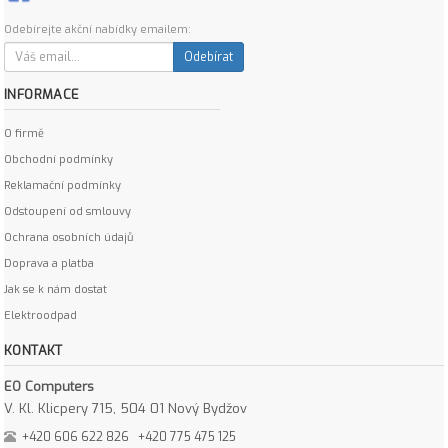
Odebírejte akční nabídky emailem:
Odebírat
INFORMACE
O firmě
Obchodní podmínky
Reklamační podmínky
Odstoupení od smlouvy
Ochrana osobních údajů
Doprava a platba
Jak se k nám dostat
Elektroodpad
KONTAKT
EO Computers
V. Kl. Klicpery 715, 504 01 Nový Bydžov
+420 606 622 826
+420 775 475 125