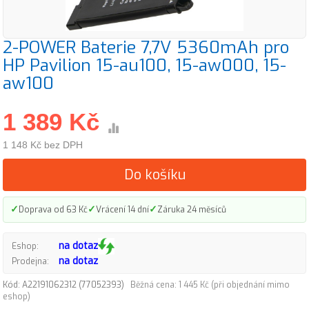
2-POWER Baterie 7,7V 5360mAh pro
HP Pavilion 15-au100, 15-aw000, 15-
aw100
1 389 Kč
1 148 Kč bez DPH
Do košíku
✓
✓
✓
Doprava od 63 Kč
Vrácení 14 dní
Záruka 24 měsíců
na dotaz
Eshop:
na dotaz
Prodejna:
Kód: A22191062312 (77052393)
Běžná cena: 1 445 Kč (při objednání mimo
eshop)