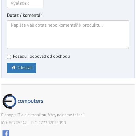
Dotaz / komentář
Požaduji odpověď od obchodu
Odeslat
E-shop s IT a elektronikou. Vždy najdeme řešení!
IČO: 86705342 | DIČ: CZ7702023098