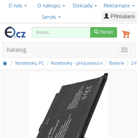
O nás
O nákupu
Doklady
Reklamace
Přihlášení
Servis
Hledat
Katalog
Notebooky, PC
Notebooky - příslušenství
Baterie
2-