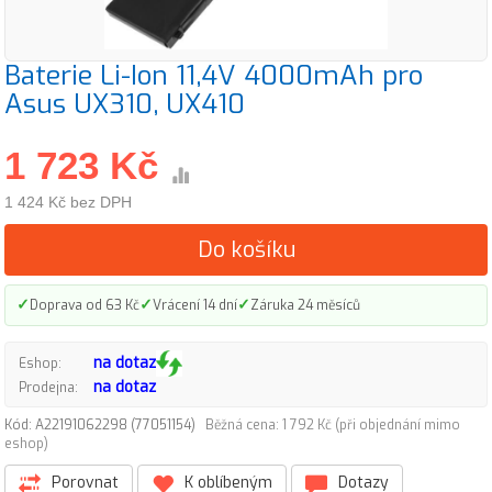
Baterie Li-Ion 11,4V 4000mAh pro
Asus UX310, UX410
1 723 Kč
1 424 Kč bez DPH
Do košíku
✓
✓
✓
Doprava od 63 Kč
Vrácení 14 dní
Záruka 24 měsíců
na dotaz
Eshop:
na dotaz
Prodejna:
Kód: A22191062298 (77051154)
Běžná cena: 1 792 Kč (při objednání mimo
eshop)
Porovnat
K oblíbeným
Dotazy