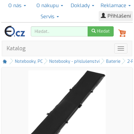
O nás
O nákupu
Doklady
Reklamace
Přihlášení
Servis
Hledat
Katalog
Notebooky, PC
Notebooky - příslušenství
Baterie
2-