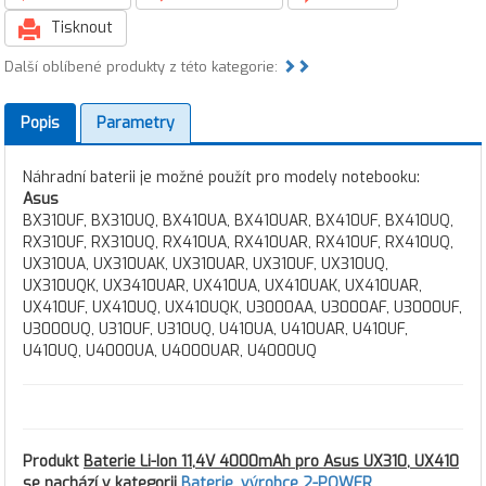
Tisknout
Další oblíbené produkty z této kategorie:
Popis
Parametry
Náhradní baterii je možné použít pro modely notebooku:
Asus
BX310UF, BX310UQ, BX410UA, BX410UAR, BX410UF, BX410UQ,
RX310UF, RX310UQ, RX410UA, RX410UAR, RX410UF, RX410UQ,
UX310UA, UX310UAK, UX310UAR, UX310UF, UX310UQ,
UX310UQK, UX3410UAR, UX410UA, UX410UAK, UX410UAR,
UX410UF, UX410UQ, UX410UQK, U3000AA, U3000AF, U3000UF,
U3000UQ, U310UF, U310UQ, U410UA, U410UAR, U410UF,
U410UQ, U4000UA, U4000UAR, U4000UQ
Produkt
Baterie Li-Ion 11,4V 4000mAh pro Asus UX310, UX410
se nachází v kategorii
Baterie
,
výrobce 2-POWER