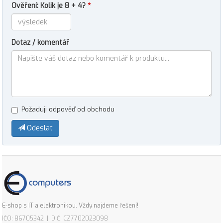
Ověření: Kolik je 8 + 4?
*
Dotaz / komentář
Požaduji odpověď od obchodu
Odeslat
E-shop s IT a elektronikou. Vždy najdeme řešení!
IČO: 86705342 | DIČ: CZ7702023098