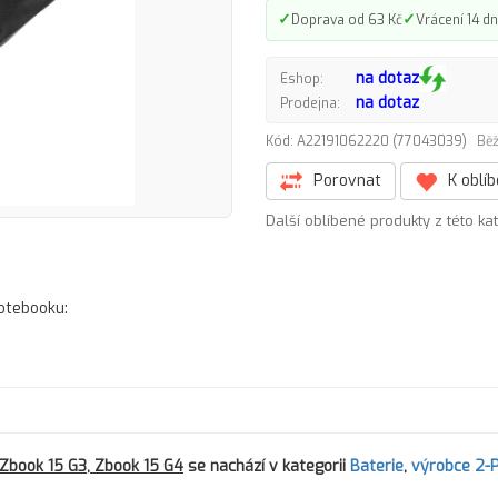
✓
✓
Doprava od 63 Kč
Vrácení 14 dn
na dotaz
Eshop:
na dotaz
Prodejna:
Kód: A22191062220 (77043039)
Běž
Porovnat
K oblí
Další oblíbené produkty z této ka
notebooku:
book 15 G3, Zbook 15 G4
se nachází v kategorii
Baterie
,
výrobce 2