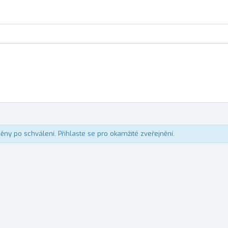
něny po schválení.
Přihlaste se
pro okamžité zveřejnění.