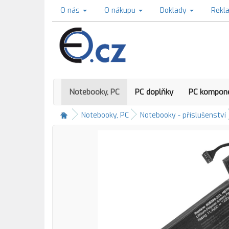
O nás
O nákupu
Doklady
Rekl
Notebooky, PC
PC doplňky
PC kompon
Notebooky, PC
Notebooky - příslušenství