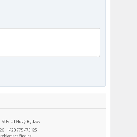
15, 504 01 Nový Bydžov
826
+420 775 475 125
reklamace@eo.cz