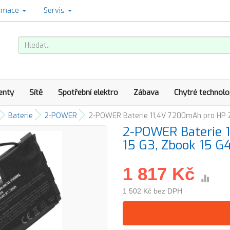
amace
Servis
enty
Sítě
Spotřební elektro
Zábava
Chytré technolo
Baterie
2-POWER
2-POWER Baterie 11,4V 7200mAh pro HP Z
2-POWER Baterie 
15 G3, Zbook 15 G
1 817 Kč
1 502 Kč bez DPH