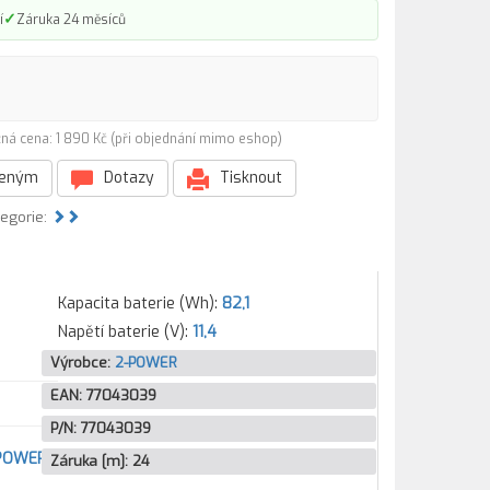
✓
í
Záruka 24 měsíců
ná cena: 1 890 Kč (při objednání mimo eshop)
beným
Dotazy
Tisknout
tegorie:
Kapacita baterie (Wh):
82,1
Napětí baterie (V):
11,4
Výrobce:
2-POWER
EAN:
77043039
P/N:
77043039
-POWER
Záruka [m]:
24