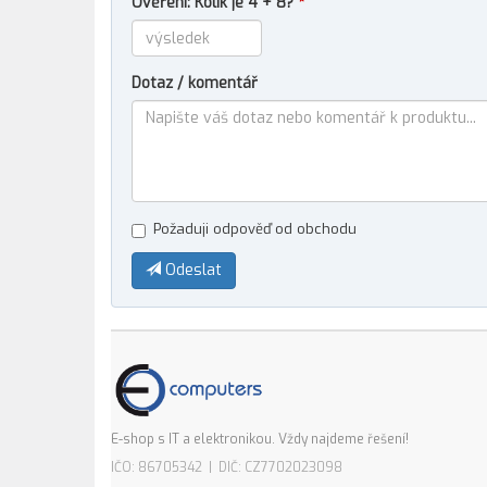
Ověření: Kolik je 4 + 8?
*
Dotaz / komentář
Požaduji odpověď od obchodu
Odeslat
E-shop s IT a elektronikou. Vždy najdeme řešení!
IČO: 86705342 | DIČ: CZ7702023098