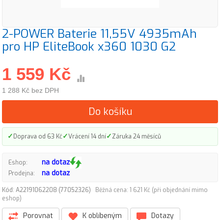
2-POWER Baterie 11,55V 4935mAh
pro HP EliteBook x360 1030 G2
1 559 Kč
1 288 Kč bez DPH
Do košíku
✓
✓
✓
Doprava od 63 Kč
Vrácení 14 dní
Záruka 24 měsíců
na dotaz
Eshop:
na dotaz
Prodejna:
Kód: A22191062208 (77052326)
Běžná cena: 1 621 Kč (při objednání mimo
eshop)
Porovnat
K oblíbeným
Dotazy