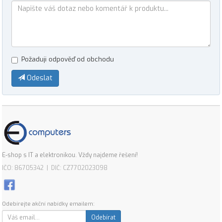
Požaduji odpověď od obchodu
Odeslat
E-shop s IT a elektronikou. Vždy najdeme řešení!
IČO: 86705342 | DIČ: CZ7702023098
Odebírejte akční nabídky emailem:
Odebírat