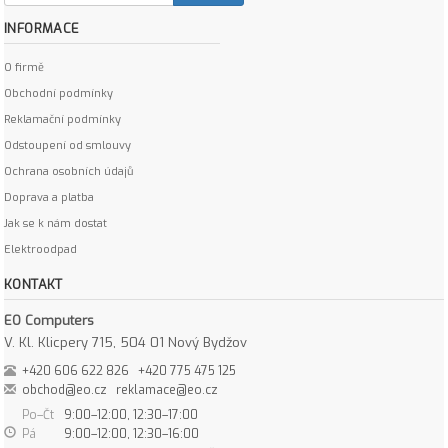
INFORMACE
O firmě
Obchodní podmínky
Reklamační podmínky
Odstoupení od smlouvy
Ochrana osobních údajů
Doprava a platba
Jak se k nám dostat
Elektroodpad
KONTAKT
EO Computers
V. Kl. Klicpery 715, 504 01 Nový Bydžov
+420 606 622 826
+420 775 475 125
obchod@eo.cz
reklamace@eo.cz
Po–Čt
9:00–12:00, 12:30–17:00
Pá
9:00–12:00, 12:30–16:00