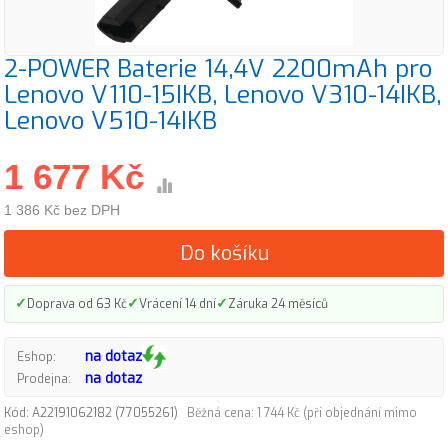
2-POWER Baterie 14,4V 2200mAh pro
Lenovo V110-15IKB, Lenovo V310-14IKB,
Lenovo V510-14IKB
1 677 Kč
1 386 Kč bez DPH
Do košíku
✓
✓
✓
Doprava od 63 Kč
Vrácení 14 dní
Záruka 24 měsíců
na dotaz
Eshop:
na dotaz
Prodejna:
Kód: A22191062182 (77055261)
Běžná cena: 1 744 Kč (při objednání mimo
eshop)