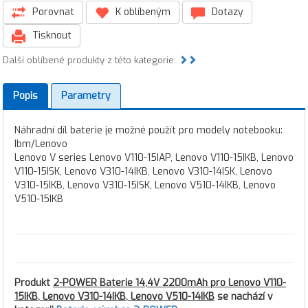
Porovnat
K oblíbeným
Dotazy
Tisknout
Další oblíbené produkty z této kategorie:
Popis
Parametry
Náhradní díl baterie je možné použít pro modely notebooku:
Ibm/Lenovo
Lenovo V series Lenovo V110-15IAP, Lenovo V110-15IKB, Lenovo
V110-15ISK, Lenovo V310-14IKB, Lenovo V310-14ISK, Lenovo
V310-15IKB, Lenovo V310-15ISK, Lenovo V510-14IKB, Lenovo
V510-15IKB
Produkt
2-POWER Baterie 14,4V 2200mAh pro Lenovo V110-
15IKB, Lenovo V310-14IKB, Lenovo V510-14IKB
se nachází v