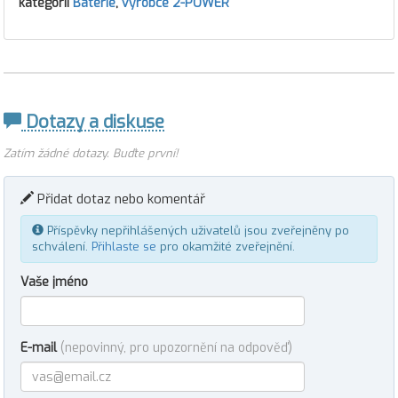
kategorii
Baterie
,
výrobce 2-POWER
Dotazy a diskuse
Zatím žádné dotazy. Buďte první!
Přidat dotaz nebo komentář
Příspěvky nepřihlášených uživatelů jsou zveřejněny po
schválení.
Přihlaste se
pro okamžité zveřejnění.
Vaše jméno
E-mail
(nepovinný, pro upozornění na odpověď)