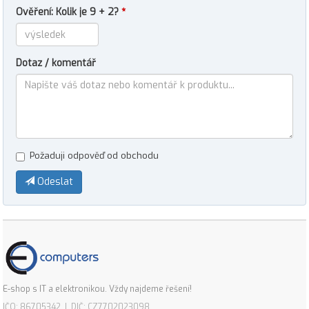
Ověření: Kolik je 9 + 2?
*
Dotaz / komentář
Požaduji odpověď od obchodu
Odeslat
E-shop s IT a elektronikou. Vždy najdeme řešení!
IČO: 86705342 | DIČ: CZ7702023098