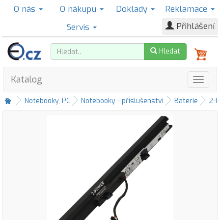
O nás
O nákupu
Doklady
Reklamace
Přihlášení
Servis
Hledat
Katalog
Notebooky, PC
Notebooky - příslušenství
Baterie
2-