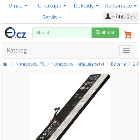
O nás
O nákupu
Doklady
Reklamace
Přihlášení
Servis
Hledat
Katalog
Notebooky, PC
Notebooky - příslušenství
Baterie
2-