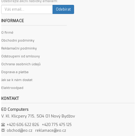
Odebírejte akční nabídky emailem:
Odebírat
INFORMACE
O firmě
Obchodní podmínky
Reklamační podmínky
Odstoupení od smlouvy
Ochrana osobních údajů
Doprava a platba
Jak se k nám dostat
Elektroodpad
KONTAKT
EO Computers
V. Kl. Klicpery 715, 504 01 Nový Bydžov
+420 606 622 826
+420 775 475 125
obchod@eo.cz
reklamace@eo.cz