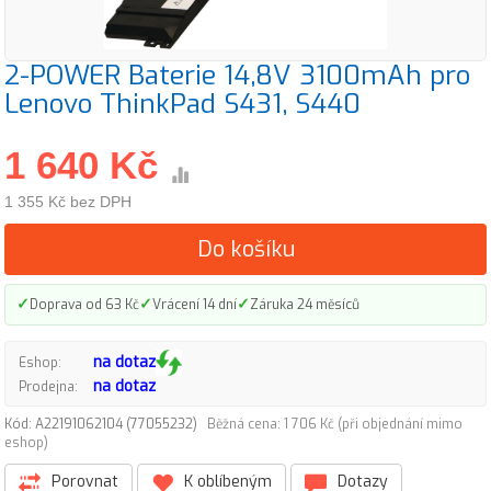
2-POWER Baterie 14,8V 3100mAh pro
Lenovo ThinkPad S431, S440
1 640 Kč
1 355 Kč bez DPH
Do košíku
✓
✓
✓
Doprava od 63 Kč
Vrácení 14 dní
Záruka 24 měsíců
na dotaz
Eshop:
na dotaz
Prodejna:
Kód: A22191062104 (77055232)
Běžná cena: 1 706 Kč (při objednání mimo
eshop)
Porovnat
K oblíbeným
Dotazy