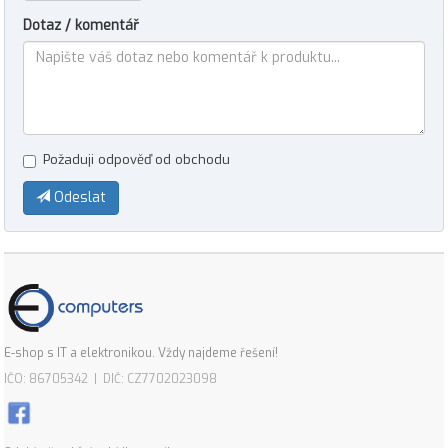
Dotaz / komentář
Požaduji odpověď od obchodu
Odeslat
E-shop s IT a elektronikou. Vždy najdeme řešení!
IČO: 86705342 | DIČ: CZ7702023098