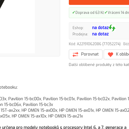
✓
✓
Doprava od 63 Kč
Vrácení 14 dn
na dotaz
Eshop:
na dotaz
Prodejna:
Kód: A22191062086 (77052274)
Běž
Porovnat
K oblí
Další oblíbené produkty z této ka
notebooku:
x, Pavilion 15-bc00x, Pavilion 15-bc01x, Pavilion 15-bc02x, Pavilion 
on 15-bc06x, Pavilion 15-bc3x
15T-ax2xx, HP OMEN 15-ax00x, HP OMEN 15-ax01x, HP OMEN 15-ax02
x05x, HP OMEN 15-ax10x, HP OMEN 15-ax21x
je určena pro modely notebooků s procesory Intel 6. a 7. generace a