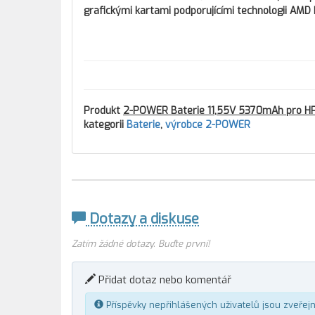
grafickými kartami podporujícími technologii AMD 
Produkt
2-POWER Baterie 11,55V 5370mAh pro HP P
kategorii
Baterie
,
výrobce 2-POWER
Dotazy a diskuse
Zatím žádné dotazy. Buďte první!
Přidat dotaz nebo komentář
Příspěvky nepřihlášených uživatelů jsou zveřej