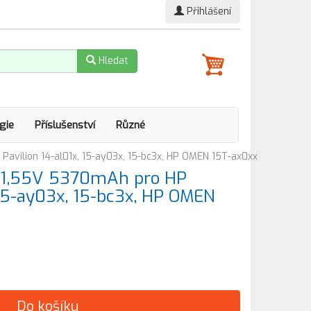
Přihlášení
Hledat
gie
Příslušenství
Různé
avilion 14-al01x, 15-ay03x, 15-bc3x, HP OMEN 15T-ax0xx
11,55V 5370mAh pro HP
 15-ay03x, 15-bc3x, HP OMEN
Do košíku