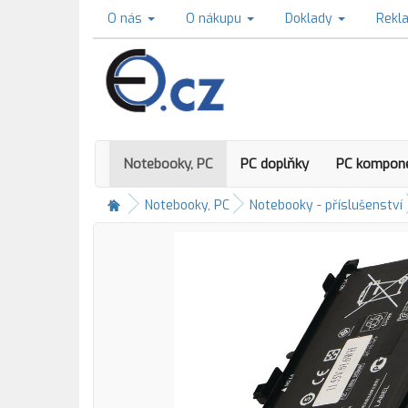
O nás
O nákupu
Doklady
Rekl
Notebooky, PC
PC doplňky
PC kompon
Notebooky, PC
Notebooky - příslušenství