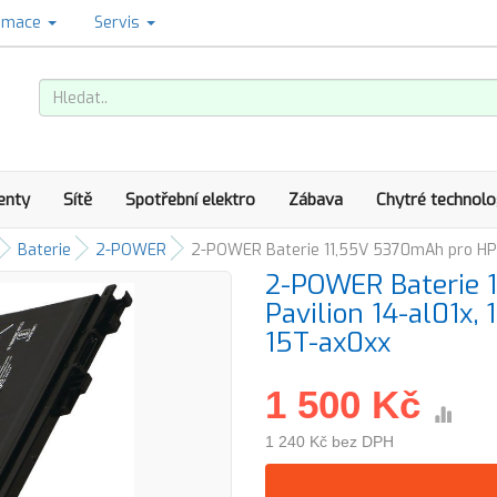
amace
Servis
enty
Sítě
Spotřební elektro
Zábava
Chytré technolo
Baterie
2-POWER
2-POWER Baterie 11,55V 5370mAh pro HP P
2-POWER Baterie 
Pavilion 14-al01x,
15T-ax0xx
1 500 Kč
1 240 Kč bez DPH