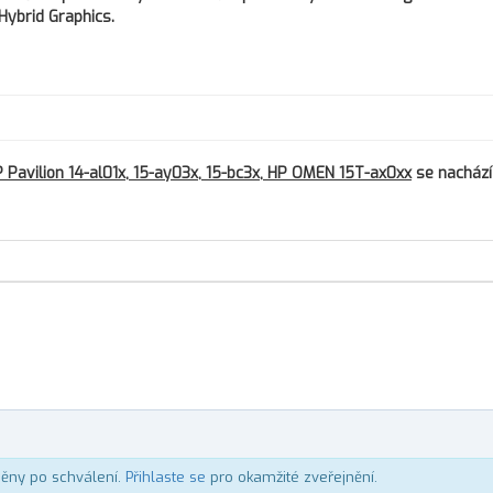
Hybrid Graphics.
avilion 14-al01x, 15-ay03x, 15-bc3x, HP OMEN 15T-ax0xx
se nachází
něny po schválení.
Přihlaste se
pro okamžité zveřejnění.