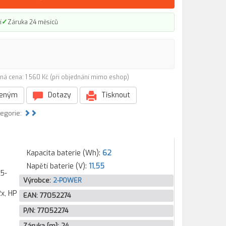
✓
í
Záruka 24 měsíců
ná cena: 1 560 Kč (při objednání mimo eshop)
beným
Dotazy
Tisknout
tegorie:
Kapacita baterie (Wh):
62
Napětí baterie (V):
11,55
15-
Výrobce:
2-POWER
x, HP
EAN:
77052274
P/N:
77052274
Záruka [m]:
24