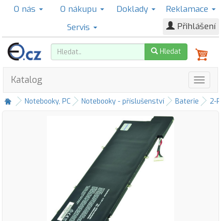
O nás
O nákupu
Doklady
Reklamace
Přihlášení
Servis
Hledat
Katalog
Notebooky, PC
Notebooky - příslušenství
Baterie
2-