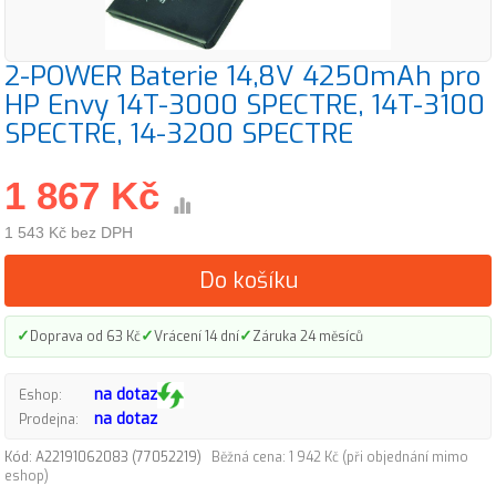
2-POWER Baterie 14,8V 4250mAh pro
HP Envy 14T-3000 SPECTRE, 14T-3100
SPECTRE, 14-3200 SPECTRE
1 867 Kč
1 543 Kč bez DPH
Do košíku
✓
✓
✓
Doprava od 63 Kč
Vrácení 14 dní
Záruka 24 měsíců
na dotaz
Eshop:
na dotaz
Prodejna:
Kód: A22191062083 (77052219)
Běžná cena: 1 942 Kč (při objednání mimo
eshop)