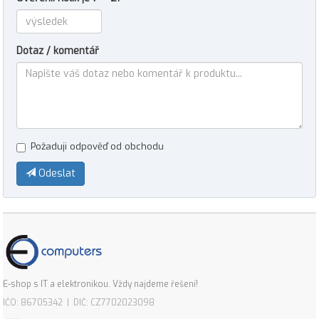
Dotaz / komentář
Požaduji odpověď od obchodu
Odeslat
E-shop s IT a elektronikou. Vždy najdeme řešení!
IČO: 86705342 | DIČ: CZ7702023098