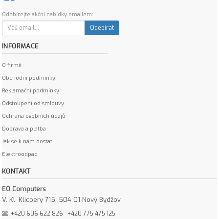
Odebírejte akční nabídky emailem:
Odebírat
INFORMACE
O firmě
Obchodní podmínky
Reklamační podmínky
Odstoupení od smlouvy
Ochrana osobních údajů
Doprava a platba
Jak se k nám dostat
Elektroodpad
KONTAKT
EO Computers
V. Kl. Klicpery 715, 504 01 Nový Bydžov
+420 606 622 826
+420 775 475 125