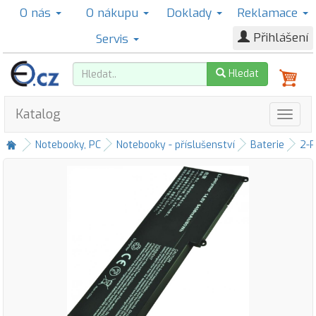
O nás
O nákupu
Doklady
Reklamace
Přihlášení
Servis
Hledat
Katalog
Notebooky, PC
Notebooky - příslušenství
Baterie
2-