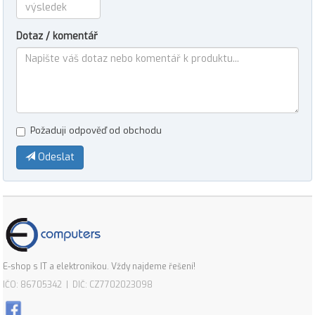
Dotaz / komentář
Požaduji odpověď od obchodu
Odeslat
E-shop s IT a elektronikou. Vždy najdeme řešení!
IČO: 86705342 | DIČ: CZ7702023098