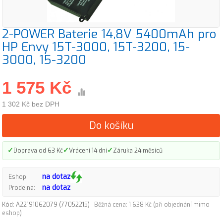
2-POWER Baterie 14,8V 5400mAh pro
HP Envy 15T-3000, 15T-3200, 15-
3000, 15-3200
1 575 Kč
1 302 Kč bez DPH
Do košíku
✓
✓
✓
Doprava od 63 Kč
Vrácení 14 dní
Záruka 24 měsíců
na dotaz
Eshop:
na dotaz
Prodejna:
Kód: A22191062079 (77052215)
Běžná cena: 1 638 Kč (při objednání mimo
eshop)