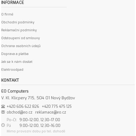
INFORMACE
O firmě
Obchodní podmínky
Reklamační podmínky
Odstoupení od smlouvy
Ochrana osobních údajů
Doprava a platba
Jak se k nám dostat
Elektroodpad
KONTAKT
EO Computers
V. Kl. Klicpery 715, 504 01 Nový Bydžov
+420 606 622 826
+420 775 475 125
obchod@eo.cz
reklamace@eo.cz
Po–Čt
9:00–12:00, 12:30–17:00
Pá
9:00–12:00, 12:30–16:00
Mimo provozní dobu po tel. dohodě