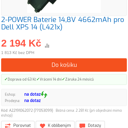
2-POWER Baterie 14,8V 4662mAh pro
Dell XPS 14 (L421x)
2 194 Kč
1 813 Kč bez DPH
Do košíku
✓
✓
✓
Doprava od 63 Kč
Vrácení 14 dní
Záruka 24 měsíců
na dotaz
Eshop:
na dotaz
Prodejna:
Kód: A22191062072 (77053099)
Běžná cena: 2 281 Kč (při objednání mimo
eshop)
Porovnat
K oblíbeným
Dotazy