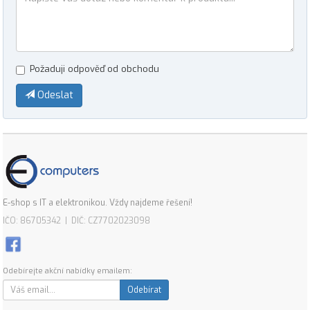
Požaduji odpověď od obchodu
Odeslat
E-shop s IT a elektronikou. Vždy najdeme řešení!
IČO: 86705342 | DIČ: CZ7702023098
Odebírejte akční nabídky emailem:
Odebírat