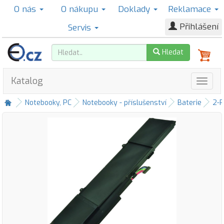
O nás
O nákupu
Doklady
Reklamace
Přihlášení
Servis
Hledat
Katalog
Notebooky, PC
Notebooky - příslušenství
Baterie
2-