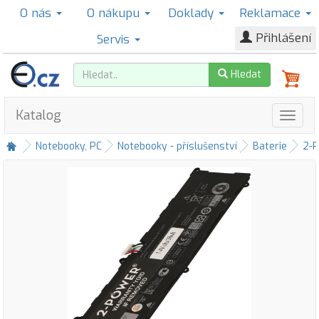
O nás
O nákupu
Doklady
Reklamace
Přihlášení
Servis
Hledat
Katalog
Notebooky, PC
Notebooky - příslušenství
Baterie
2-