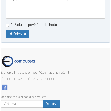
Požaduji odpověď od obchodu
Odeslat
E-shop s IT a elektronikou. Vždy najdeme řešení!
IČO: 86705342 | DIČ: CZ7702023098
Odebírejte akční nabídky emailem:
Odebírat