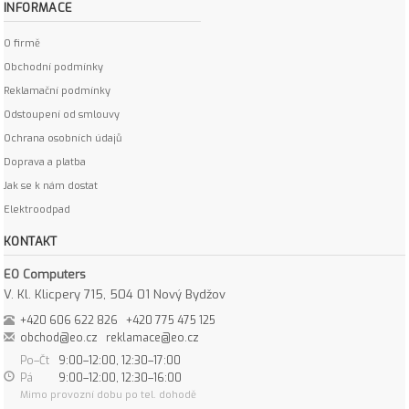
INFORMACE
O firmě
Obchodní podmínky
Reklamační podmínky
Odstoupení od smlouvy
Ochrana osobních údajů
Doprava a platba
Jak se k nám dostat
Elektroodpad
KONTAKT
EO Computers
V. Kl. Klicpery 715, 504 01 Nový Bydžov
+420 606 622 826
+420 775 475 125
obchod@eo.cz
reklamace@eo.cz
Po–Čt
9:00–12:00, 12:30–17:00
Pá
9:00–12:00, 12:30–16:00
Mimo provozní dobu po tel. dohodě