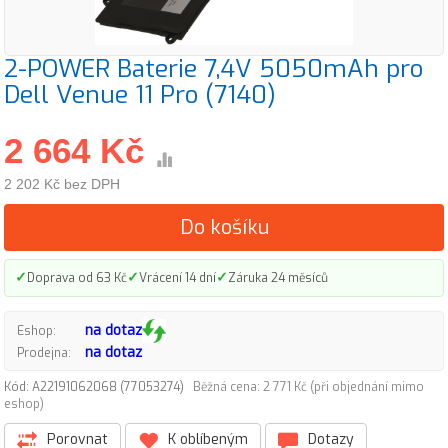
2-POWER Baterie 7,4V 5050mAh pro
Dell Venue 11 Pro (7140)
2 664 Kč
2 202 Kč bez DPH
Do košíku
✓
✓
✓
Doprava od 63 Kč
Vrácení 14 dní
Záruka 24 měsíců
na dotaz
Eshop:
na dotaz
Prodejna:
Kód: A22191062068 (77053274)
Běžná cena: 2 771 Kč (při objednání mimo
eshop)
Porovnat
K oblíbeným
Dotazy