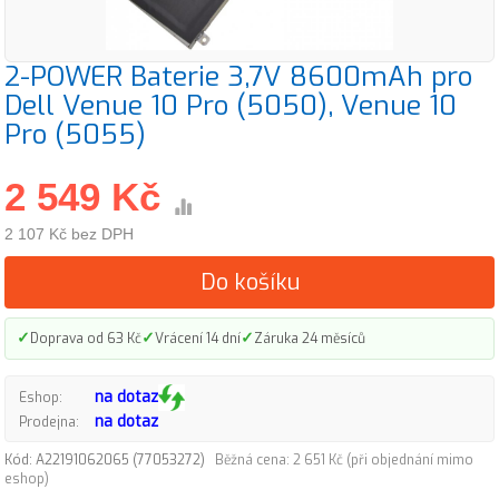
2-POWER Baterie 3,7V 8600mAh pro
Dell Venue 10 Pro (5050), Venue 10
Pro (5055)
2 549 Kč
2 107 Kč bez DPH
Do košíku
✓
✓
✓
Doprava od 63 Kč
Vrácení 14 dní
Záruka 24 měsíců
na dotaz
Eshop:
na dotaz
Prodejna:
Kód: A22191062065 (77053272)
Běžná cena: 2 651 Kč (při objednání mimo
eshop)