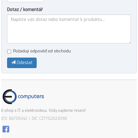
Dotaz / komentář
Požaduji odpověď od obchodu
Odeslat
E-shop s IT a elektronikou. Vždy najdeme řešení!
IČO: 86705342 | DIČ: CZ7702023098