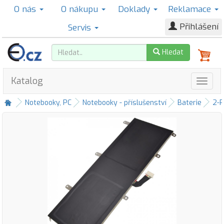
O nás
O nákupu
Doklady
Reklamace
Přihlášení
Servis
Hledat
Katalog
Notebooky, PC
Notebooky - příslušenství
Baterie
2-