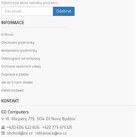
Odebírejte akční nabídky emailem:
Odebírat
INFORMACE
O firmě
Obchodní podmínky
Reklamační podmínky
Odstoupení od smlouvy
Ochrana osobních údajů
Doprava a platba
Jak se k nám dostat
Elektroodpad
KONTAKT
EO Computers
V. Kl. Klicpery 715, 504 01 Nový Bydžov
+420 606 622 826
+420 775 475 125
obchod@eo.cz
reklamace@eo.cz