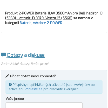
Produkt
2-POWER Baterie 11,4V 3500mAh pro Dell Inspiron 13
(5368), Latitude 13 3379, Vostro 15 (5568)
se nachází v
kategorii
Baterie
,
výrobce 2-POWER
Dotazy a diskuse
Zatím žádné dotazy. Buďte první!
Přidat dotaz nebo komentář
Příspěvky nepřihlášených uživatelů jsou zveřejněny po
schválení.
Přihlaste se
pro okamžité zveřejnění.
Vaše jméno