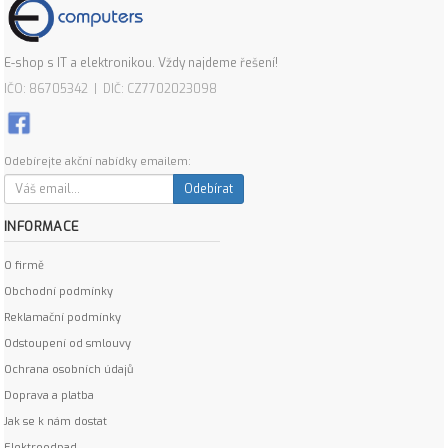
E-shop s IT a elektronikou. Vždy najdeme řešení!
IČO: 86705342 | DIČ: CZ7702023098
Odebírejte akční nabídky emailem:
Odebírat
INFORMACE
O firmě
Obchodní podmínky
Reklamační podmínky
Odstoupení od smlouvy
Ochrana osobních údajů
Doprava a platba
Jak se k nám dostat
Elektroodpad