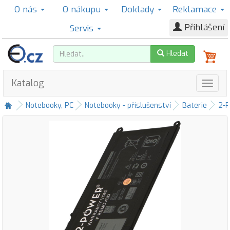
O nás
O nákupu
Doklady
Reklamace
Přihlášení
Servis
Hledat
Katalog
Notebooky, PC
Notebooky - příslušenství
Baterie
2-