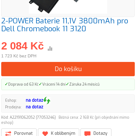
2-POWER Baterie 11,1V 3800mAh pro
Dell Chromebook 11 3120
2 084 Kč
1 723 Kč bez DPH
Do košíku
✓
✓
✓
Doprava od 63 Kč
Vrácení 14 dní
Záruka 24 měsíců
na dotaz
Eshop:
na dotaz
Prodejna:
Kód: A22191062052 (77053246)
Běžná cena: 2 168 Kč (při objednání mimo
eshop)
Porovnat
K oblíbeným
Dotazy