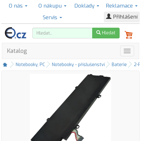
O nás
O nákupu
Doklady
Reklamace
Přihlášení
Servis
Hledat
Katalog
Notebooky, PC
Notebooky - příslušenství
Baterie
2-