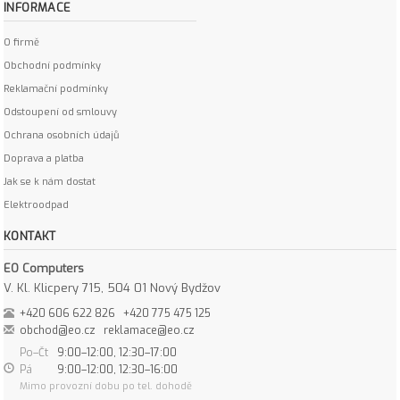
INFORMACE
O firmě
Obchodní podmínky
Reklamační podmínky
Odstoupení od smlouvy
Ochrana osobních údajů
Doprava a platba
Jak se k nám dostat
Elektroodpad
KONTAKT
EO Computers
V. Kl. Klicpery 715, 504 01 Nový Bydžov
+420 606 622 826
+420 775 475 125
obchod@eo.cz
reklamace@eo.cz
Po–Čt
9:00–12:00, 12:30–17:00
Pá
9:00–12:00, 12:30–16:00
Mimo provozní dobu po tel. dohodě