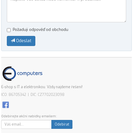
Požaduji odpověď od obchodu
Odeslat
E-shop s IT a elektronikou. Vždy najdeme řešení!
IČO: 86705342 | DIČ: CZ7702023098
Odebírejte akční nabídky emailem:
Odebírat