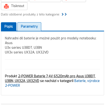
Tisknout
Další oblíbené produkty z této kategorie:
Popis
Parametry
Náhradní díl baterie je možné použít pro modely notebooku:
Asus
U3x series U38DT, U38N
UX3x series UX32A, UX32VD
Produkt
2-POWER Baterie 7,4V 6520mAh pro Asus U38DT,
U38N, UX32A, UX32VD
se nachází v kategorii
Baterie
,
výrobce
2-POWER