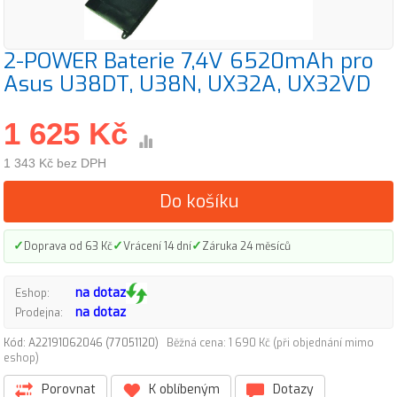
2-POWER Baterie 7,4V 6520mAh pro
Asus U38DT, U38N, UX32A, UX32VD
1 625 Kč
1 343 Kč bez DPH
Do košíku
✓
✓
✓
Doprava od 63 Kč
Vrácení 14 dní
Záruka 24 měsíců
na dotaz
Eshop:
na dotaz
Prodejna:
Kód: A22191062046 (77051120)
Běžná cena: 1 690 Kč (při objednání mimo
eshop)
Porovnat
K oblíbeným
Dotazy