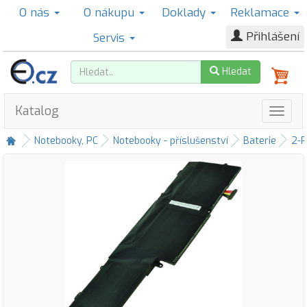
O nás
O nákupu
Doklady
Reklamace
Přihlášení
Servis
Hledat
Katalog
Notebooky, PC
Notebooky - příslušenství
Baterie
2-