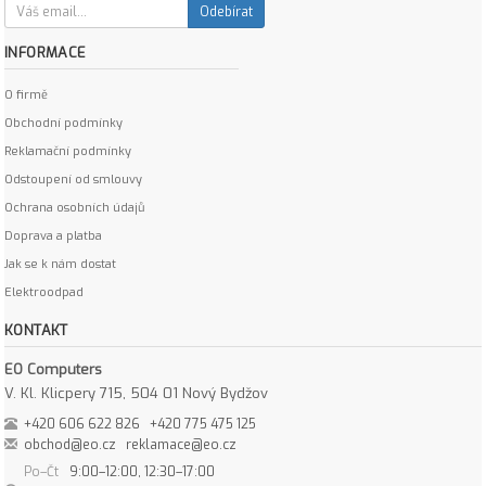
Odebírat
INFORMACE
O firmě
Obchodní podmínky
Reklamační podmínky
Odstoupení od smlouvy
Ochrana osobních údajů
Doprava a platba
Jak se k nám dostat
Elektroodpad
KONTAKT
EO Computers
V. Kl. Klicpery 715, 504 01 Nový Bydžov
+420 606 622 826
+420 775 475 125
obchod@eo.cz
reklamace@eo.cz
Po–Čt
9:00–12:00, 12:30–17:00