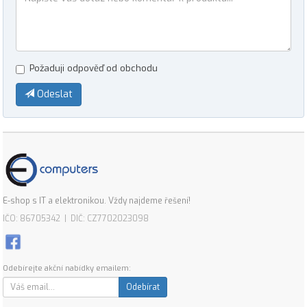
Požaduji odpověď od obchodu
Odeslat
E-shop s IT a elektronikou. Vždy najdeme řešení!
IČO: 86705342 | DIČ: CZ7702023098
Odebírejte akční nabídky emailem:
Odebírat