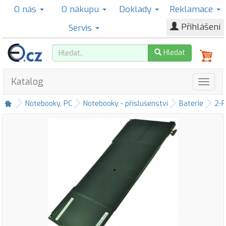
O nás
O nákupu
Doklady
Reklamace
Přihlášení
Servis
Hledat
Katalog
Notebooky, PC
Notebooky - příslušenství
Baterie
2-