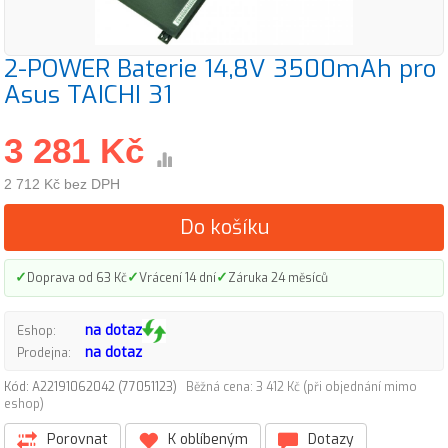
2-POWER Baterie 14,8V 3500mAh pro
Asus TAICHI 31
3 281 Kč
2 712 Kč bez DPH
Do košíku
✓
✓
✓
Doprava od 63 Kč
Vrácení 14 dní
Záruka 24 měsíců
na dotaz
Eshop:
na dotaz
Prodejna:
Kód: A22191062042 (77051123)
Běžná cena: 3 412 Kč (při objednání mimo
eshop)
Porovnat
K oblíbeným
Dotazy