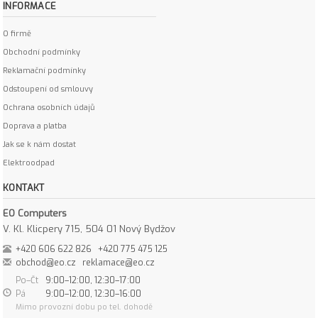
INFORMACE
O firmě
Obchodní podmínky
Reklamační podmínky
Odstoupení od smlouvy
Ochrana osobních údajů
Doprava a platba
Jak se k nám dostat
Elektroodpad
KONTAKT
EO Computers
V. Kl. Klicpery 715, 504 01 Nový Bydžov
+420 606 622 826
+420 775 475 125
obchod@eo.cz
reklamace@eo.cz
Po–Čt
9:00–12:00, 12:30–17:00
Pá
9:00–12:00, 12:30–16:00
Mimo provozní dobu po tel. dohodě