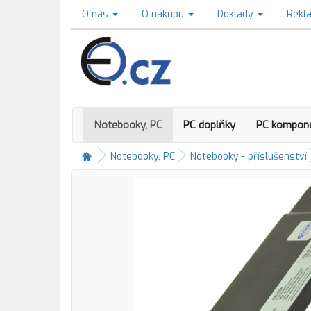
O nás
O nákupu
Doklady
Rekl
Notebooky, PC
PC doplňky
PC kompon
Notebooky, PC
Notebooky - příslušenství