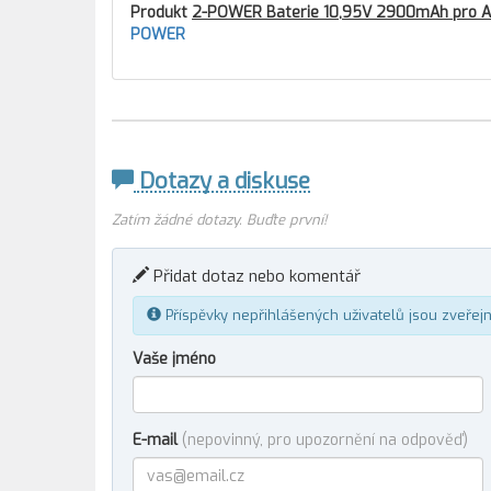
Produkt
2-POWER Baterie 10,95V 2900mAh pro A
POWER
Dotazy a diskuse
Zatím žádné dotazy. Buďte první!
Přidat dotaz nebo komentář
Příspěvky nepřihlášených uživatelů jsou zveřej
Vaše jméno
E-mail
(nepovinný, pro upozornění na odpověď)