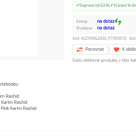
✓
✓
Doprava od 63 Kč
Vrácení 14 dn
na dotaz
Eshop:
na dotaz
Prodejna:
Kód: A22191062036 (77051072)
Běž
Porovnat
K oblí
Další oblíbené produkty z této ka
notebooku:
im Rashid
 Karim Rashid
Pink Karim Rashid