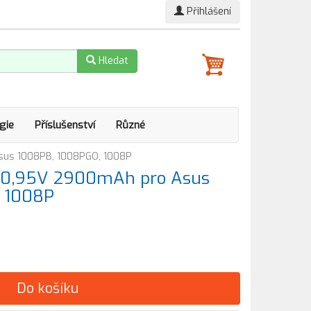
Přihlášení
Hledat
gie
Příslušenství
Různé
sus 1008PB, 1008PGO, 1008P
 10,95V 2900mAh pro Asus
 1008P
Do košíku