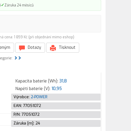
✓
í
Záruka 24 měsíců
ná cena: 1 859 Kč (při objednání mimo eshop)
beným
Dotazy
Tisknout
tegorie:
Kapacita baterie (Wh):
31,8
Napětí baterie (V):
10,95
Výrobce:
2-POWER
EAN:
77051072
P/N:
77051072
Záruka [m]:
24