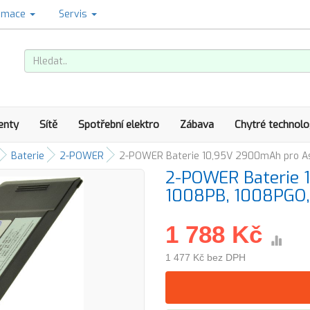
amace
Servis
enty
Sítě
Spotřební elektro
Zábava
Chytré technolo
Baterie
2-POWER
2-POWER Baterie 10,95V 2900mAh pro A
2-POWER Baterie
1008PB, 1008PGO,
1 788 Kč
1 477 Kč bez DPH