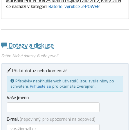
MacBook Pro 13" A1425 Retina Display Late 2012, Early 2013
se nachází v kategorii
Baterie
,
výrobce 2-POWER
Dotazy a diskuse
Zatím žádné dotazy. Buďte první!
Přidat dotaz nebo komentář
Příspěvky nepřihlášených uživatelů jsou zveřejněny po
schválení.
Přihlaste se
pro okamžité zveřejnění.
Vaše jméno
E-mail
(nepovinný, pro upozornění na odpověď)