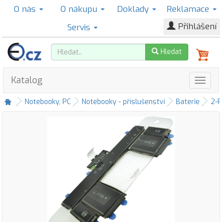
O nás
O nákupu
Doklady
Reklamace
Přihlášení
Servis
Hledat
Katalog
Notebooky, PC
Notebooky - příslušenství
Baterie
2-