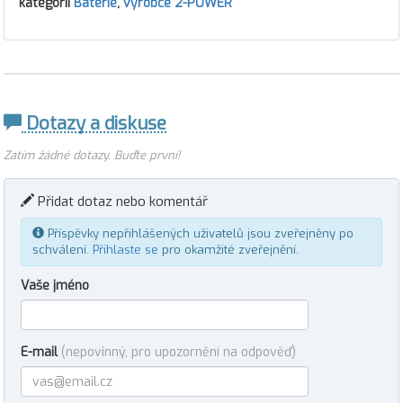
kategorii
Baterie
,
výrobce 2-POWER
Dotazy a diskuse
Zatím žádné dotazy. Buďte první!
Přidat dotaz nebo komentář
Příspěvky nepřihlášených uživatelů jsou zveřejněny po
schválení.
Přihlaste se
pro okamžité zveřejnění.
Vaše jméno
E-mail
(nepovinný, pro upozornění na odpověď)