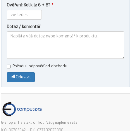
Ověření: Kolik je 6 + 8?
*
Dotaz / komentář
Požaduji odpověď od obchodu
Odeslat
E-shop s IT a elektronikou. Vždy najdeme řešení!
IČO: 86705342 | DIČ: CZ7702023098