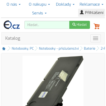
O nás
O nákupu
Doklady
Reklamace
Přihlášení
Servis
Hledat
Katalog
Notebooky, PC
Notebooky - příslušenství
Baterie
2-