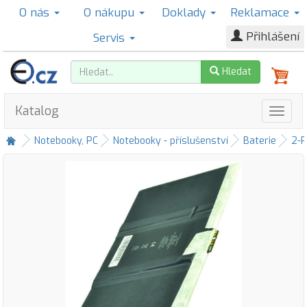
O nás
O nákupu
Doklady
Reklamace
Přihlášení
Servis
Hledat
Katalog
Notebooky, PC
Notebooky - příslušenství
Baterie
2-