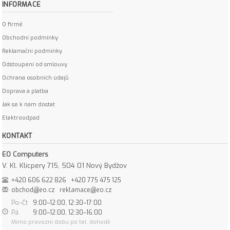
INFORMACE
O firmě
Obchodní podmínky
Reklamační podmínky
Odstoupení od smlouvy
Ochrana osobních údajů
Doprava a platba
Jak se k nám dostat
Elektroodpad
KONTAKT
EO Computers
V. Kl. Klicpery 715, 504 01 Nový Bydžov
+420 606 622 826
+420 775 475 125
obchod@eo.cz
reklamace@eo.cz
Po–Čt
9:00–12:00, 12:30–17:00
Pá
9:00–12:00, 12:30–16:00
Mimo provozní dobu po tel. dohodě