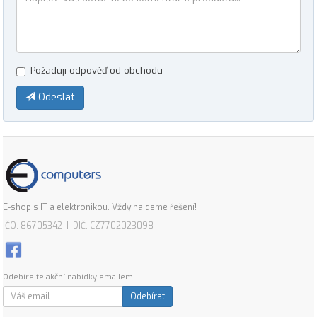
Požaduji odpověď od obchodu
Odeslat
E-shop s IT a elektronikou. Vždy najdeme řešení!
IČO: 86705342 | DIČ: CZ7702023098
Odebírejte akční nabídky emailem:
Odebírat