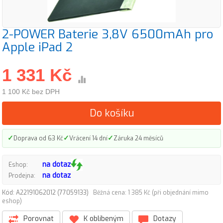
2-POWER Baterie 3,8V 6500mAh pro
Apple iPad 2
1 331 Kč
1 100 Kč bez DPH
Do košíku
✓
✓
✓
Doprava od 63 Kč
Vrácení 14 dní
Záruka 24 měsíců
na dotaz
Eshop:
na dotaz
Prodejna:
Kód: A22191062012 (77059133)
Běžná cena: 1 385 Kč (při objednání mimo
eshop)
Porovnat
K oblíbeným
Dotazy