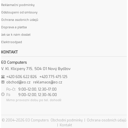
Reklamační podmínky
Odstoupení od smlouvy
Ochrana osobních údajů
Doprava a platba
Jak se k nám dostat
Elektroodpad
KONTAKT
EO Computers
V. Kl. Klicpery 715, 504 01 Nový Bydžov
+420 606 622 826
+420 775 475 125
obchod@eo.cz
reklamace@eo.cz
Po–Čt
9:00–12:00, 12:30–17:00
Pá
9:00–12:00, 12:30–16:00
Mimo provozní dobu po tel. dohodě
© 2004–2026 EO Computers
Obchodní podmínky
|
Ochrana osobních údajů
|
Kontakt