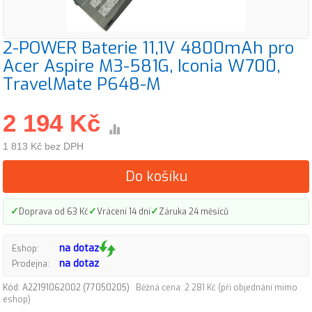
2-POWER Baterie 11,1V 4800mAh pro
Acer Aspire M3-581G, Iconia W700,
TravelMate P648-M
2 194 Kč
1 813 Kč bez DPH
Do košíku
✓
✓
✓
Doprava od 63 Kč
Vrácení 14 dní
Záruka 24 měsíců
na dotaz
Eshop:
na dotaz
Prodejna:
Kód: A22191062002 (77050205)
Běžná cena: 2 281 Kč (při objednání mimo
eshop)