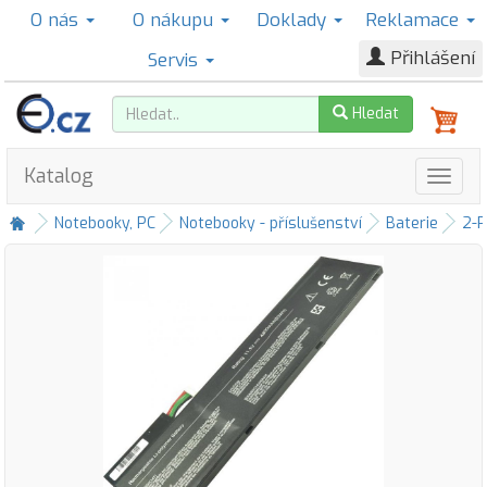
O nás
O nákupu
Doklady
Reklamace
Přihlášení
Servis
Hledat
Katalog
Notebooky, PC
Notebooky - příslušenství
Baterie
2-