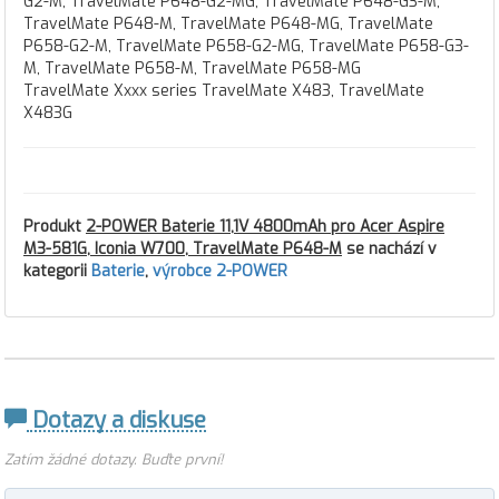
G2-M, TravelMate P648-G2-MG, TravelMate P648-G3-M,
TravelMate P648-M, TravelMate P648-MG, TravelMate
P658-G2-M, TravelMate P658-G2-MG, TravelMate P658-G3-
M, TravelMate P658-M, TravelMate P658-MG
TravelMate Xxxx series TravelMate X483, TravelMate
X483G
Produkt
2-POWER Baterie 11,1V 4800mAh pro Acer Aspire
M3-581G, Iconia W700, TravelMate P648-M
se nachází v
kategorii
Baterie
,
výrobce 2-POWER
Dotazy a diskuse
Zatím žádné dotazy. Buďte první!