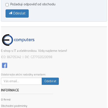
Požaduji odpověď od obchodu
Odeslat
E-shop s IT a elektronikou. Vždy najdeme řešení!
IČO: 86705342 | DIČ: CZ7702023098
Odebírejte akční nabídky emailem:
Odebírat
INFORMACE
O firmě
Obchodní podmínky