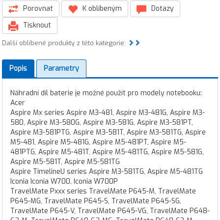
Porovnat
K oblíbeným
Dotazy
Tisknout
Další oblíbené produkty z této kategorie:
Popis
Parametry
Náhradní díl baterie je možné použít pro modely notebooku:
Acer
Aspire Mx series Aspire M3-481, Aspire M3-481G, Aspire M3-
580, Aspire M3-580G, Aspire M3-581G, Aspire M3-581PT,
Aspire M3-581PTG, Aspire M3-581T, Aspire M3-581TG, Aspire
M5-481, Aspire M5-481G, Aspire M5-481PT, Aspire M5-
481PTG, Aspire M5-481T, Aspire M5-481TG, Aspire M5-581G,
Aspire M5-581T, Aspire M5-581TG
Aspire TimelineU series Aspire M3-581TG, Aspire M5-481TG
Iconia Iconia W700, Iconia W700P
TravelMate Pxxx series TravelMate P645-M, TravelMate
P645-MG, TravelMate P645-S, TravelMate P645-SG,
TravelMate P645-V, TravelMate P645-VG, TravelMate P648-