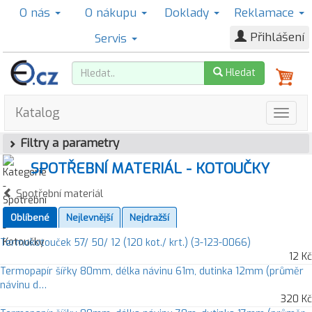
O nás
O nákupu
Doklady
Reklamace
Přihlášení
Servis
Hledat
Katalog
Filtry a parametry
SPOTŘEBNÍ MATERIÁL - KOTOUČKY
Spotřební materiál
Oblíbené
Nejlevnější
Nejdražší
Termokotouček 57/ 50/ 12 (120 kot./ krt.) (3-123-0066)
12 Kč
Termopapír šířky 80mm, délka návinu 61m, dutinka 12mm (průměr
návinu d…
320 Kč