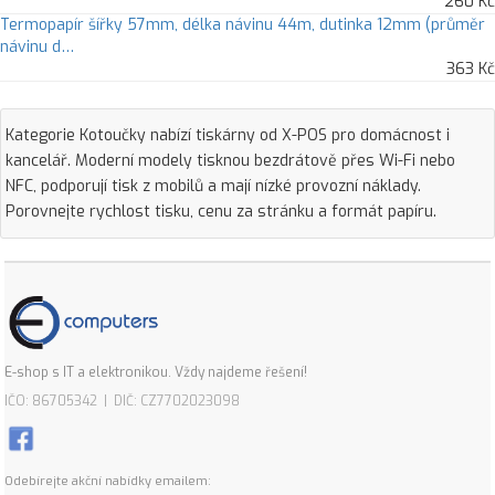
260 Kč
Termopapír šířky 57mm, délka návinu 44m, dutinka 12mm (průměr
návinu d…
363 Kč
Kategorie Kotoučky nabízí tiskárny od X-POS pro domácnost i
kancelář. Moderní modely tisknou bezdrátově přes Wi-Fi nebo
NFC, podporují tisk z mobilů a mají nízké provozní náklady.
Porovnejte rychlost tisku, cenu za stránku a formát papíru.
E-shop s IT a elektronikou. Vždy najdeme řešení!
IČO: 86705342 | DIČ: CZ7702023098
Odebírejte akční nabídky emailem: