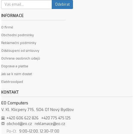
Odebírat
INFORMACE
O firmě
Obchodní podmínky
Reklamační podmínky
Odstoupení od smlouvy
Ochrana osobních údajů
Doprava a platba
Jak se k nám dostat
Elektroodpad
KONTAKT
EO Computers
V. Kl. Klicpery 715, 504 01 Nový Bydžov
+420 606 622 826
+420 775 475 125
obchod@eo.cz
reklamace@eo.cz
Po–Čt
9:00–12:00, 12:30–17:00