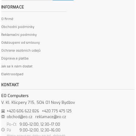
INFORMACE
O firmě
Obchodní podmínky
Reklamační podmínky
Odstoupení od smlouvy
Ochrana osobních údajů
Doprava a platba
Jak se k nám dostat
Elektroodpad
KONTAKT
EO Computers
V. Kl. Klicpery 715, 504 01 Nový Bydžov
+420 606 622 826
+420 775 475 125
obchod@eo.cz
reklamace@eo.cz
Po–Čt
9:00–12:00, 12:30–17:00
Pá
9:00–12:00, 12:30–16:00
Mimo provozní dobu po tel. dohodě