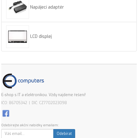
Napájecí adaptér
LCD displej
E-shop s IT a elektronikou. Vždy najdeme řešení!
IČO: 86705342 | DIČ: CZ7702023098
Odebírejte akční nabídky emailem:
Odebírat