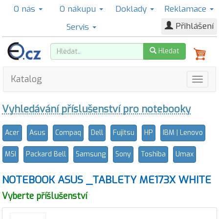
O nás
O nákupu
Doklady
Reklamace
Přihlášení
Servis
Hledat
Katalog
Vyhledávání příslušenství pro notebooky
Acer
Asus
Compaq
Dell
Fujitsu
HP
IBM | Lenovo
MSI
Packard Bell
Samsung
Sony
Toshiba
Umax
NOTEBOOK ASUS _TABLETY ME173X WHITE
Vyberte příšlušenství