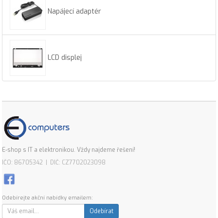
Napájecí adaptér
LCD displej
E-shop s IT a elektronikou. Vždy najdeme řešení!
IČO: 86705342 | DIČ: CZ7702023098
Odebírejte akční nabídky emailem:
Odebírat