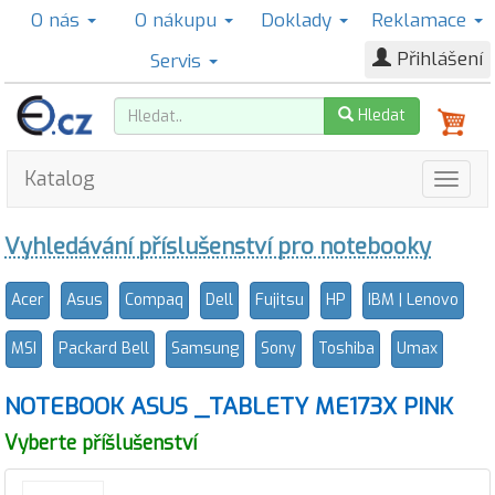
O nás
O nákupu
Doklady
Reklamace
Přihlášení
Servis
Hledat
Katalog
Vyhledávání příslušenství pro notebooky
Acer
Asus
Compaq
Dell
Fujitsu
HP
IBM | Lenovo
MSI
Packard Bell
Samsung
Sony
Toshiba
Umax
NOTEBOOK ASUS _TABLETY ME173X PINK
Vyberte příšlušenství