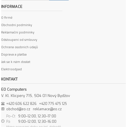
INFORMACE
O firmě
Obchodní podmínky
Reklamační podmínky
Odstoupení od smlouvy
Ochrana osobních údajů
Doprava a platba
Jak se k nám dostat
Elektroodpad
KONTAKT
EO Computers
V. Kl. Klicpery 715, 504 01 Nový Bydžov
+420 606 622 826
+420 775 475 125
obchod@eo.cz
reklamace@eo.cz
Po–Čt
9:00–12:00, 12:30–17:00
Pá
9:00–12:00, 12:30–16:00
Mimo provozní dobu po tel. dohodě