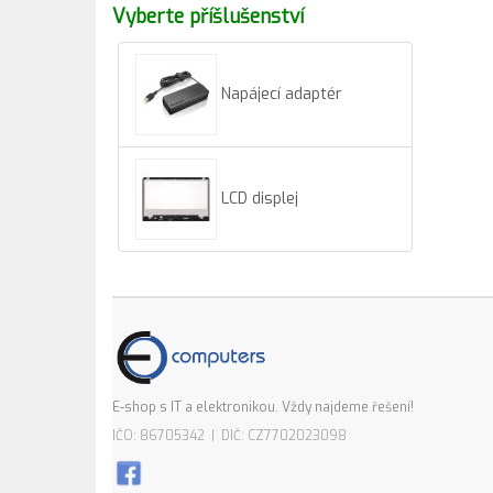
Vyberte příšlušenství
Napájecí adaptér
LCD displej
E-shop s IT a elektronikou. Vždy najdeme řešení!
IČO: 86705342 | DIČ: CZ7702023098