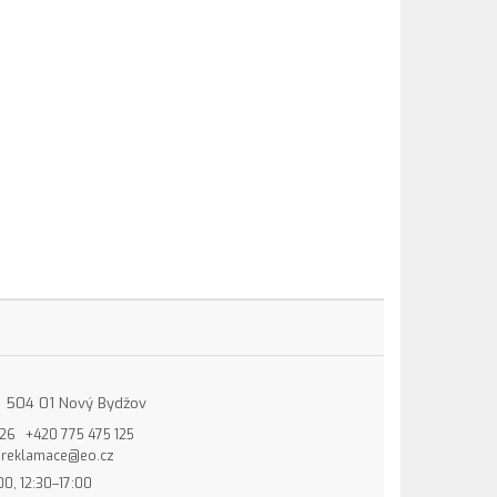
15, 504 01 Nový Bydžov
826
+420 775 475 125
reklamace@eo.cz
00, 12:30–17:00