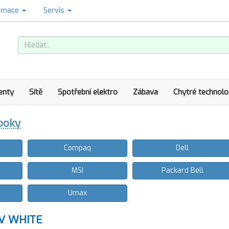
amace
Servis
enty
Sítě
Spotřební elektro
Zábava
Chytré technolo
booky
Compaq
Dell
MSI
Packard Bell
Umax
V WHITE