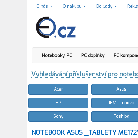
O nás
O nákupu
Doklady
Rekl
Notebooky, PC
PC doplňky
PC kompon
Vyhledávání příslušenství pro note
Acer
Asus
HP
IBM | Lenovo
Sony
Toshiba
NOTEBOOK ASUS _TABLETY ME172