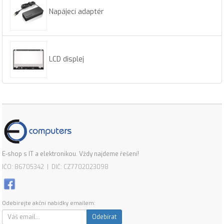
Napájecí adaptér
LCD displej
E-shop s IT a elektronikou. Vždy najdeme řešení!
IČO: 86705342 | DIČ: CZ7702023098
Odebírejte akční nabídky emailem:
Odebírat