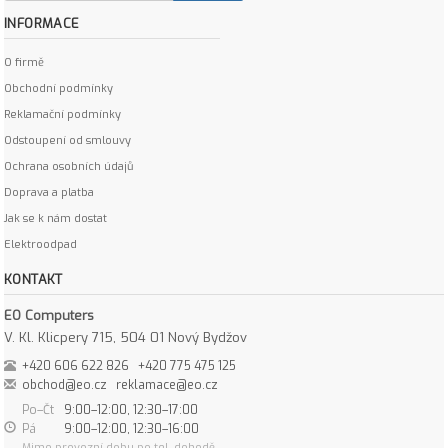
INFORMACE
O firmě
Obchodní podmínky
Reklamační podmínky
Odstoupení od smlouvy
Ochrana osobních údajů
Doprava a platba
Jak se k nám dostat
Elektroodpad
KONTAKT
EO Computers
V. Kl. Klicpery 715, 504 01 Nový Bydžov
+420 606 622 826
+420 775 475 125
obchod@eo.cz
reklamace@eo.cz
Po–Čt
9:00–12:00, 12:30–17:00
Pá
9:00–12:00, 12:30–16:00
Mimo provozní dobu po tel. dohodě