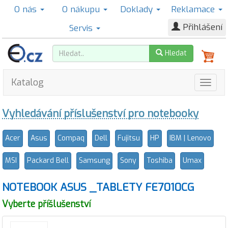
O nás
O nákupu
Doklady
Reklamace
Přihlášení
Servis
Hledat
Katalog
Vyhledávání příslušenství pro notebooky
Acer
Asus
Compaq
Dell
Fujitsu
HP
IBM | Lenovo
MSI
Packard Bell
Samsung
Sony
Toshiba
Umax
NOTEBOOK ASUS _TABLETY FE7010CG
Vyberte příšlušenství