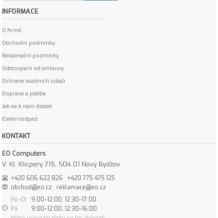
INFORMACE
O firmě
Obchodní podmínky
Reklamační podmínky
Odstoupení od smlouvy
Ochrana osobních údajů
Doprava a platba
Jak se k nám dostat
Elektroodpad
KONTAKT
EO Computers
V. Kl. Klicpery 715, 504 01 Nový Bydžov
+420 606 622 826
+420 775 475 125
obchod@eo.cz
reklamace@eo.cz
Po–Čt
9:00–12:00, 12:30–17:00
Pá
9:00–12:00, 12:30–16:00
Mimo provozní dobu po tel. dohodě