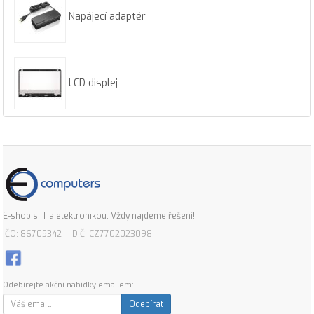
Napájecí adaptér
LCD displej
E-shop s IT a elektronikou. Vždy najdeme řešení!
IČO: 86705342 | DIČ: CZ7702023098
Odebírejte akční nabídky emailem:
Odebírat