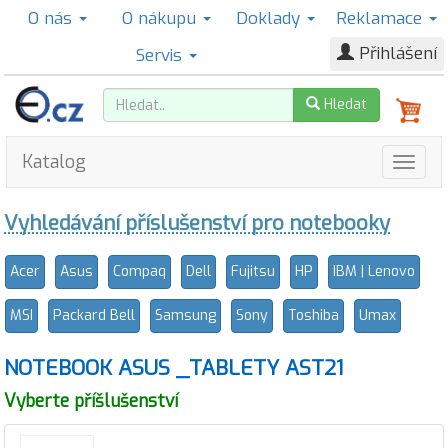
O nás
O nákupu
Doklady
Reklamace
Přihlášení
Servis
Hledat
Katalog
Vyhledávání příslušenství pro notebooky
Acer
Asus
Compaq
Dell
Fujitsu
HP
IBM | Lenovo
MSI
Packard Bell
Samsung
Sony
Toshiba
Umax
NOTEBOOK ASUS _TABLETY AST21
Vyberte příšlušenství