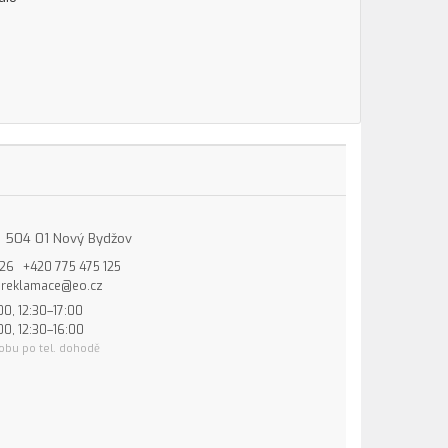
15, 504 01 Nový Bydžov
826
+420 775 475 125
reklamace@eo.cz
00, 12:30–17:00
00, 12:30–16:00
obu po tel. dohodě