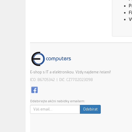
P
F
V
E-shop s IT a elektronikou. Vždy najdeme řešení!
IČO: 86705342 | DIČ: CZ7702023098
Odebírejte akční nabídky emailem:
Odebírat