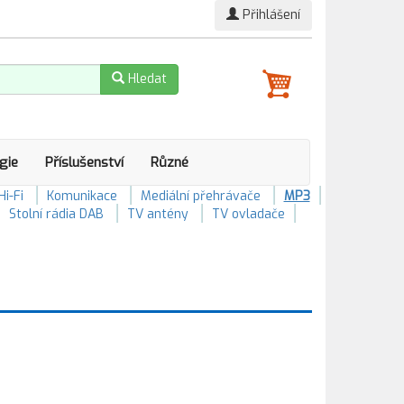
Přihlášení
Hledat
gie
Příslušenství
Různé
Hi-Fi
Komunikace
Mediální přehrávače
MP3
Stolní rádia DAB
TV antény
TV ovladače