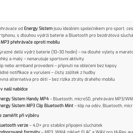
ehrávače od
Energy Sistem
jsou ideálním společníkem pro sport, ces
tphonu, s dlouhou výdrží baterie a Bluetooth pro bezdrátová sluchá
MP3 přehrávače oproti mobilu
ýrazně delší výdrž baterie (10–30 hodin) – na dlouhé výlety a marat
ehký a malý – nenarušuje sportovní aktivity
lip nebo armband provedení – připnutí na oblečení bez kapsy
ádné notifikace a vyrušení – čistý zážitek z hudby
evná alternativa pro děti – bez rizika ztráty drahého mobilu
v naší nabídce
nergy Sistem Handy MP4
– Bluetooth, microSD, přehrávání MP3/WM
nergy Sistem MP3 Clip Bluetooth Mint
– klip na oděv, Bluetooth, micr
e zaměřit při výběru
luetooth verze
– 4.0+ pro stabilní připojení sluchátek
odporované formáty
– MP3, WMA základ; FLAC a WAV pro Hi-Res au