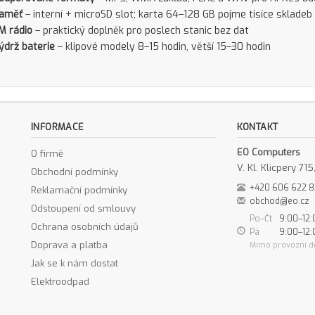
aměť
– interní + microSD slot; karta 64–128 GB pojme tisíce skladeb
M rádio
– praktický doplněk pro poslech stanic bez dat
ýdrž baterie
– klipové modely 8–15 hodin, větší 15–30 hodin
INFORMACE
KONTAKT
EO Computers
O firmě
V. Kl. Klicpery 7
Obchodní podmínky
+420 606 622 
Reklamační podmínky
obchod@eo.cz
Odstoupení od smlouvy
Po–Čt
9:00–12:
Ochrana osobních údajů
Pá
9:00–12:
Doprava a platba
Mimo provozní d
Jak se k nám dostat
Elektroodpad