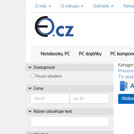
O nás
O nákupu
Doklady
Rekl
Notebooky, PC
PC doplňky
PC kompon
Kategori
Dostupnost
Přenosn
Pouze skladem
TV zesi
A
Cena
Oblíbe
Název obsahuje text