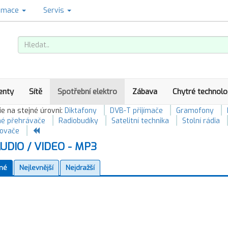
amace
Servis
enty
Sítě
Spotřební elektro
Zábava
Chytré technolo
e na stejné úrovni:
Diktafony
DVB-T přijímače
Gramofony
é přehrávače
Radiobudíky
Satelitní technika
Stolní rádia
lovače
UDIO / VIDEO - MP3
né
Nejlevnější
Nejdražší