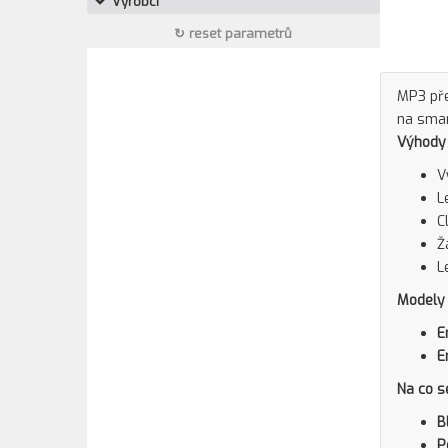
Výrobci
↻ reset parametrů
MP3 př
na smar
Výhody 
V
L
C
Ž
L
Modely 
E
E
Na co s
B
P