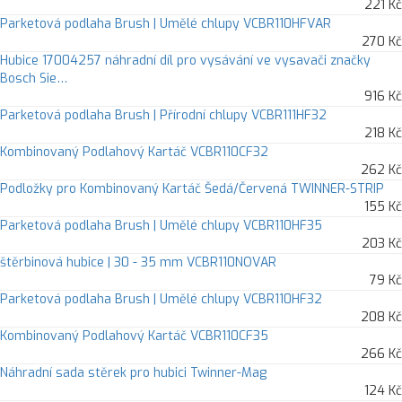
221 Kč
Parketová podlaha Brush | Umělé chlupy VCBR110HFVAR
270 Kč
Hubice 17004257 náhradní díl pro vysávání ve vysavači značky
Bosch Sie…
916 Kč
Parketová podlaha Brush | Přírodní chlupy VCBR111HF32
218 Kč
Kombinovaný Podlahový Kartáč VCBR110CF32
262 Kč
Podložky pro Kombinovaný Kartáč Šedá/Červená TWINNER-STRIP
155 Kč
Parketová podlaha Brush | Umělé chlupy VCBR110HF35
203 Kč
štěrbinová hubice | 30 - 35 mm VCBR110NOVAR
79 Kč
Parketová podlaha Brush | Umělé chlupy VCBR110HF32
208 Kč
Kombinovaný Podlahový Kartáč VCBR110CF35
266 Kč
Náhradní sada stěrek pro hubici Twinner-Mag
124 Kč