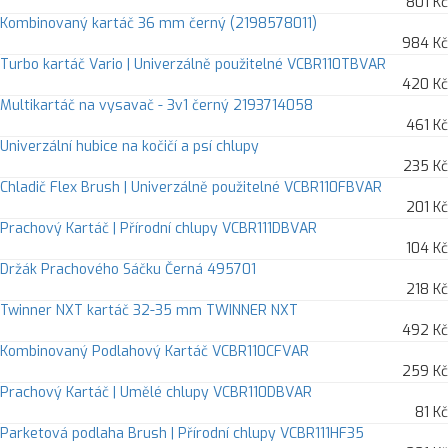
801 Kč
Kombinovaný kartáč 36 mm černý (2198578011)
984 Kč
Turbo kartáč Vario | Univerzálně použitelné VCBR110TBVAR
420 Kč
Multikartáč na vysavač - 3v1 černý 2193714058
461 Kč
Univerzální hubice na kočičí a psí chlupy
235 Kč
Chladič Flex Brush | Univerzálně použitelné VCBR110FBVAR
201 Kč
Prachový Kartáč | Přírodní chlupy VCBR111DBVAR
104 Kč
Držák Prachového Sáčku Černá 495701
218 Kč
Twinner NXT kartáč 32-35 mm TWINNER NXT
492 Kč
Kombinovaný Podlahový Kartáč VCBR110CFVAR
259 Kč
Prachový Kartáč | Umělé chlupy VCBR110DBVAR
81 Kč
Parketová podlaha Brush | Přírodní chlupy VCBR111HF35