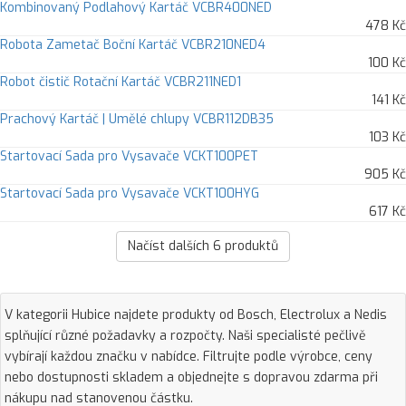
Kombinovaný Podlahový Kartáč VCBR400NED
478 Kč
Robota Zametač Boční Kartáč VCBR210NED4
100 Kč
Robot čistič Rotační Kartáč VCBR211NED1
141 Kč
Prachový Kartáč | Umělé chlupy VCBR112DB35
103 Kč
Startovací Sada pro Vysavače VCKT100PET
905 Kč
Startovací Sada pro Vysavače VCKT100HYG
617 Kč
Načíst dalších
6
produktů
V kategorii Hubice najdete produkty od Bosch, Electrolux a Nedis
splňující různé požadavky a rozpočty. Naši specialisté pečlivě
vybírají každou značku v nabídce. Filtrujte podle výrobce, ceny
nebo dostupnosti skladem a objednejte s dopravou zdarma při
nákupu nad stanovenou částku.