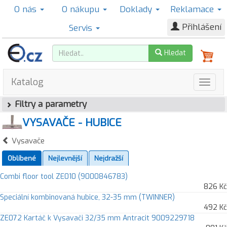
O nás
O nákupu
Doklady
Reklamace
Přihlášení
Servis
Hledat
Katalog
Filtry a parametry
VYSAVAČE - HUBICE
Vysavače
Oblíbené
Nejlevnější
Nejdražší
Combi floor tool ZE010 (9000846783)
826 Kč
Speciální kombinovaná hubice, 32-35 mm (TWINNER)
492 Kč
ZE072 Kartáč k Vysavači 32/35 mm Antracit 9009229718