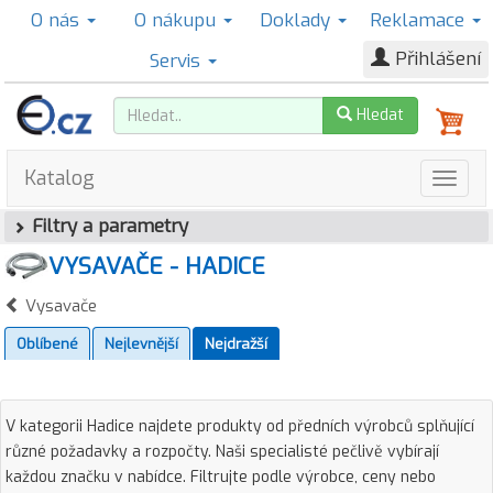
O nás
O nákupu
Doklady
Reklamace
Přihlášení
Servis
Hledat
Katalog
Filtry a parametry
VYSAVAČE - HADICE
Vysavače
Oblíbené
Nejlevnější
Nejdražší
V kategorii Hadice najdete produkty od předních výrobců splňující
různé požadavky a rozpočty. Naši specialisté pečlivě vybírají
každou značku v nabídce. Filtrujte podle výrobce, ceny nebo