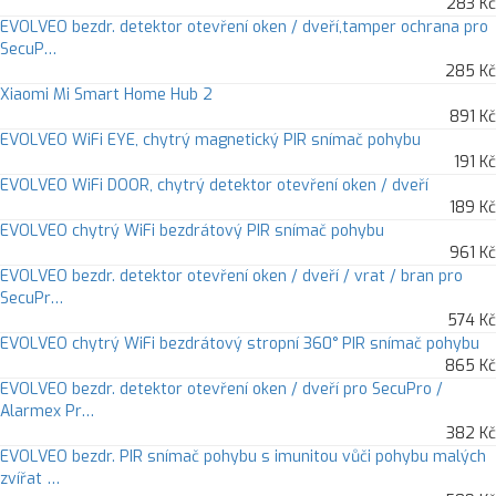
283 Kč
EVOLVEO bezdr. detektor otevření oken / dveří,tamper ochrana pro
SecuP…
285 Kč
Xiaomi Mi Smart Home Hub 2
891 Kč
EVOLVEO WiFi EYE, chytrý magnetický PIR snímač pohybu
191 Kč
EVOLVEO WiFi DOOR, chytrý detektor otevření oken / dveří
189 Kč
EVOLVEO chytrý WiFi bezdrátový PIR snímač pohybu
961 Kč
EVOLVEO bezdr. detektor otevření oken / dveří / vrat / bran pro
SecuPr…
574 Kč
EVOLVEO chytrý WiFi bezdrátový stropní 360° PIR snímač pohybu
865 Kč
EVOLVEO bezdr. detektor otevření oken / dveří pro SecuPro /
Alarmex Pr…
382 Kč
EVOLVEO bezdr. PIR snímač pohybu s imunitou vůči pohybu malých
zvířat …