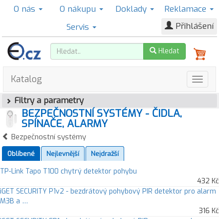
O nás
O nákupu
Doklady
Reklamace
Přihlášení
Servis
Hledat
Katalog
Filtry a parametry
BEZPEČNOSTNÍ SYSTÉMY - ČIDLA,
SPÍNAČE, ALARMY
Bezpečnostní systémy
Oblíbené
Nejlevnější
Nejdražší
TP-Link Tapo T100 chytrý detektor pohybu
432 Kč
iGET SECURITY P1v2 - bezdrátový pohybový PIR detektor pro alarm
M3B a …
316 Kč