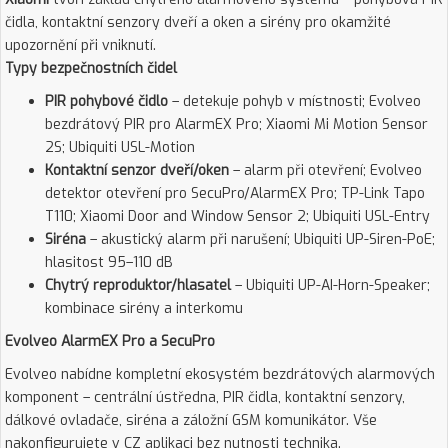
čidla, kontaktní senzory dveří a oken a sirény pro okamžité
upozornění při vniknutí.
Typy bezpečnostních čidel
PIR pohybové čidlo
– detekuje pohyb v místnosti; Evolveo
bezdrátový PIR pro AlarmEX Pro; Xiaomi Mi Motion Sensor
2S; Ubiquiti USL-Motion
Kontaktní senzor dveří/oken
– alarm při otevření; Evolveo
detektor otevření pro SecuPro/AlarmEX Pro; TP-Link Tapo
T110; Xiaomi Door and Window Sensor 2; Ubiquiti USL-Entry
Siréna
– akustický alarm při narušení; Ubiquiti UP-Siren-PoE;
hlasitost 95–110 dB
Chytrý reproduktor/hlasatel
– Ubiquiti UP-AI-Horn-Speaker;
kombinace sirény a interkomu
Evolveo AlarmEX Pro a SecuPro
Evolveo nabídne kompletní ekosystém bezdrátových alarmových
komponent – centrální ústředna, PIR čidla, kontaktní senzory,
dálkové ovladače, siréna a záložní GSM komunikátor. Vše
nakonfigurujete v CZ aplikaci bez nutnosti technika.