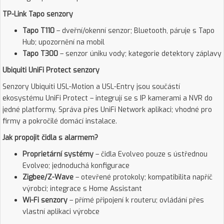
TP-Link Tapo senzory
Tapo T110
– dveřní/okenní senzor; Bluetooth, páruje s Tapo
Hub; upozornění na mobil
Tapo T300
– senzor úniku vody; kategorie detektory záplavy
Ubiquiti UniFi Protect senzory
Senzory Ubiquiti USL-Motion a USL-Entry jsou součástí
ekosystému UniFi Protect – integrují se s IP kamerami a NVR do
jedné platformy. Správa přes UniFi Network aplikaci; vhodné pro
firmy a pokročilé domácí instalace.
Jak propojit čidla s alarmem?
Proprietární systémy
– čidla Evolveo pouze s ústřednou
Evolveo; jednoduchá konfigurace
Zigbee/Z-Wave
– otevřené protokoly; kompatibilita napříč
výrobci; integrace s Home Assistant
Wi-Fi senzory
– přímé připojení k routeru; ovládání přes
vlastní aplikaci výrobce