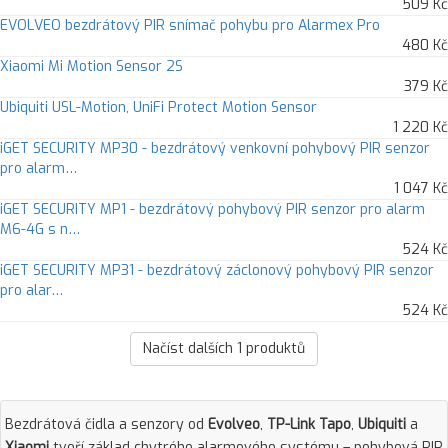
509 Kč
EVOLVEO bezdrátový PIR snímač pohybu pro Alarmex Pro
480 Kč
Xiaomi Mi Motion Sensor 2S
379 Kč
Ubiquiti USL-Motion, UniFi Protect Motion Sensor
1 220 Kč
iGET SECURITY MP30 - bezdrátový venkovní pohybový PIR senzor
pro alarm…
1 047 Kč
iGET SECURITY MP1 - bezdrátový pohybový PIR senzor pro alarm
M6-4G s n…
524 Kč
iGET SECURITY MP31 - bezdrátový záclonový pohybový PIR senzor
pro alar…
524 Kč
Načíst dalších
1
produktů
Bezdrátová čidla a senzory od
Evolveo
,
TP-Link Tapo
,
Ubiquiti
a
Xiaomi
tvoří základ chytrého alarmového systému – pohybová PIR