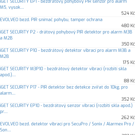
iGET SECURITY EP1 - bezdrátový pohybový PIR senzor pro alarm
M5, vysok…
524 Kč
EVOLVEO bezd. PIR snímač pohybu, tamper ochrana
480 Kč
iGET SECURITY P2 - drátový pohybový PIR detektor pro alarm M3B
a M2B
350 Kč
iGET SECURITY P10 - bezdrátový detektor vibrací pro alarm M3B a
M2B
175 Kč
iGET SECURITY M3P10 - bezdrátový detektor vibrací (rozbití skla
apod.)…
88 Kč
iGET SECURITY P17 - PIR detektor bez detekce zvířat do 10kg, pro
alarm…
352 Kč
iGET SECURITY EP10 - bezdrátový senzor vibrací (rozbití skla apod.)
pr…
262 Kč
EVOLVEO bezd. detektor vibrací pro SecuPro / Sonix / Alarmex Pro /
Son…