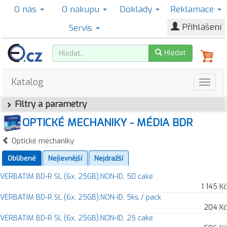
O nás
O nákupu
Doklady
Reklamace
Přihlášení
Servis
Hledat
Katalog
Filtry a parametry
OPTICKÉ MECHANIKY - MÉDIA BDR
Optické mechaniky
Oblíbené
Nejlevnější
Nejdražší
VERBATIM BD-R SL (6x, 25GB),NON-ID, 50 cake
1 145 Kč
VERBATIM BD-R SL (6x, 25GB),NON-ID, 5ks / pack
204 Kč
VERBATIM BD-R SL (6x, 25GB),NON-ID, 25 cake