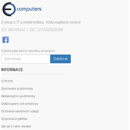
E-shop s IT a elektronikou. Vždy najdeme řešení!
IČO: 86705342 | DIČ: CZ7702023098
Odebírejte akční nabídky emailem:
Odebírat
INFORMACE
O firmě
Obchodní podmínky
Reklamační podmínky
Odstoupení od smlouvy
Ochrana osobních údajů
Doprava a platba
Jak se k nám dostat