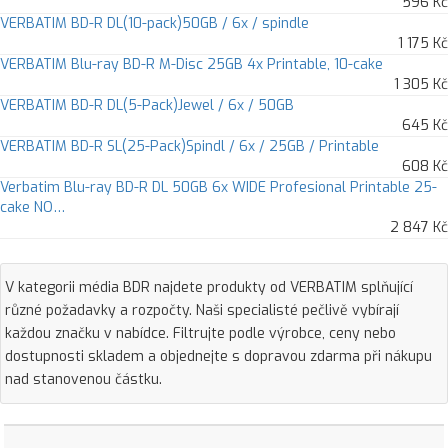
596 Kč
VERBATIM BD-R DL(10-pack)50GB / 6x / spindle
1 175 Kč
VERBATIM Blu-ray BD-R M-Disc 25GB 4x Printable, 10-cake
1 305 Kč
VERBATIM BD-R DL(5-Pack)Jewel / 6x / 50GB
645 Kč
VERBATIM BD-R SL(25-Pack)Spindl / 6x / 25GB / Printable
608 Kč
Verbatim Blu-ray BD-R DL 50GB 6x WIDE Profesional Printable 25-
cake NO…
2 847 Kč
V kategorii média BDR najdete produkty od VERBATIM splňující
různé požadavky a rozpočty. Naši specialisté pečlivě vybírají
každou značku v nabídce. Filtrujte podle výrobce, ceny nebo
dostupnosti skladem a objednejte s dopravou zdarma při nákupu
nad stanovenou částku.