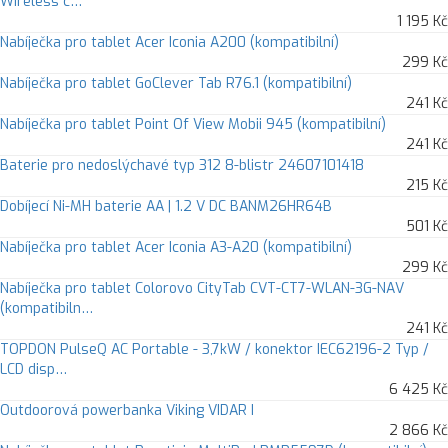
Wireless c…
1 195 Kč
Nabíječka pro tablet Acer Iconia A200 (kompatibilní)
299 Kč
Nabíječka pro tablet GoClever Tab R76.1 (kompatibilní)
241 Kč
Nabíječka pro tablet Point Of View Mobii 945 (kompatibilní)
241 Kč
Baterie pro nedoslýchavé typ 312 8-blistr 24607101418
215 Kč
Dobíjecí Ni-MH baterie AA | 1.2 V DC BANM26HR64B
501 Kč
Nabíječka pro tablet Acer Iconia A3-A20 (kompatibilní)
299 Kč
Nabíječka pro tablet Colorovo CityTab CVT-CT7-WLAN-3G-NAV
(kompatibiln…
241 Kč
TOPDON PulseQ AC Portable - 3,7kW / konektor IEC62196-2 Typ /
LCD disp…
6 425 Kč
Outdoorová powerbanka Viking VIDAR I
2 866 Kč