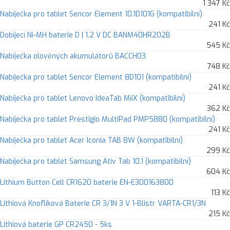
1 347 Kč
Nabíječka pro tablet Sencor Element 10.1D101G (kompatibilní)
241 Kč
Dobíjecí Ni-MH baterie D | 1.2 V DC BANM40HR202B
545 Kč
Nabíječka olověných akumulátorů BACCH03
748 Kč
Nabíječka pro tablet Sencor Element 8D101 (kompatibilní)
241 Kč
Nabíječka pro tablet Lenovo IdeaTab MiiX (kompatibilní)
362 Kč
Nabíječka pro tablet Prestigio MultiPad PMP5880 (kompatibilní)
241 Kč
Nabíječka pro tablet Acer Iconia TAB 8W (kompatibilní)
299 Kč
Nabíječka pro tablet Samsung Ativ Tab 10.1 (kompatibilní)
604 Kč
Lithium Button Cell CR1620 baterie EN-E300163800
113 Kč
Lithiová Knoflíková Baterie CR 3/1N 3 V 1-Blistr VARTA-CR1/3N
215 Kč
Lithiová baterie GP CR2450 - 5ks