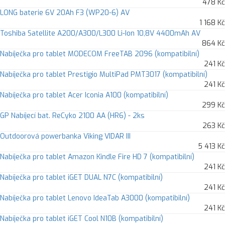
478 Kč
LONG baterie 6V 20Ah F3 (WP20-6) AV
1 168 Kč
Toshiba Satellite A200/A300/L300 Li-Ion 10,8V 4400mAh AV
864 Kč
Nabíječka pro tablet MODECOM FreeTAB 2096 (kompatibilní)
241 Kč
Nabíječka pro tablet Prestigio MultiPad PMT3017 (kompatibilní)
241 Kč
Nabíječka pro tablet Acer Iconia A100 (kompatibilní)
299 Kč
GP Nabíjecí bat. ReCyko 2100 AA (HR6) - 2ks
263 Kč
Outdoorová powerbanka Viking VIDAR III
5 413 Kč
Nabíječka pro tablet Amazon Kindle Fire HD 7 (kompatibilní)
241 Kč
Nabíječka pro tablet iGET DUAL N7C (kompatibilní)
241 Kč
Nabíječka pro tablet Lenovo IdeaTab A3000 (kompatibilní)
241 Kč
Nabíječka pro tablet iGET Cool N10B (kompatibilní)