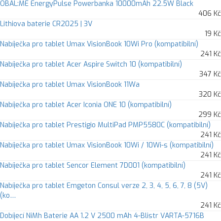
OBAL:ME EnergyPulse Powerbanka 10000mAh 22.5W Black
406 Kč
Lithiova baterie CR2025 | 3V
19 Kč
Nabíječka pro tablet Umax VisionBook 10Wi Pro (kompatibilní)
241 Kč
Nabíječka pro tablet Acer Aspire Switch 10 (kompatibilní)
347 Kč
Nabíječka pro tablet Umax VisionBook 11Wa
320 Kč
Nabíječka pro tablet Acer Iconia ONE 10 (kompatibilní)
299 Kč
Nabíječka pro tablet Prestigio MultiPad PMP5580C (kompatibilní)
241 Kč
Nabíječka pro tablet Umax VisionBook 10Wi / 10Wi-s (kompatibilní)
241 Kč
Nabíječka pro tablet Sencor Element 7D001 (kompatibilní)
241 Kč
Nabíječka pro tablet Emgeton Consul verze 2, 3, 4, 5, 6, 7, 8 (5V)
(ko…
241 Kč
Dobíjecí NiMh Baterie AA 1.2 V 2500 mAh 4-Blistr VARTA-5716B