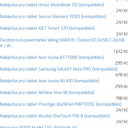
Nabíječka pro tablet Umax VisionBook 7Qi (kompatibilní)
241 Kč
Nabíječka pro tablet Sencor Element 7D101 (kompatibilní)
241 Kč
Nabíječka pro tablet iGET Smart S70 (kompatibilní)
241 Kč
Outdoorová powerbanka Viking SKADI III / Output:DC,1xUSB-C,2xUSB-
A / W…
1 612 Kč
Nabíječka pro tablet Acer Iconia B1-770HD (kompatibilní)
299 Kč
Nabíječka pro tablet Samsung GALAXY Note PRO (kompatibilní)
478 Kč
Nabíječka pro tablet Acer Iconia A3-A10 (kompatibilní)
299 Kč
Nabíječka pro tablet AllView Viva H8 (kompatibilní)
198 Kč
Nabíječka pro tablet Prestigio MultiPad PMP7070C (kompatibilní)
241 Kč
Nabíječka pro tablet Alcatel OneTouch PIXI 8 (kompatibilní)
241 Kč
Motorola GP300 Ni-MH 7,5V 1500mAh AV