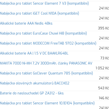
Nabíječka pro tablet Sencor Element 7 V3 (kompatibilní)
241 Kč
Nabíječka pro tablet iGET Cool N10A (kompatibilní)
241 Kč
Alkalické baterie AAA Nedis 48ks
395 Kč
Nabíječka pro tablet EuroCase Chuwi Hi8 (kompatibilní)
241 Kč
Nabíječka pro tablet MODECOM FreeTAB 9702 (kompatibilní)
241 Kč
Alkalické baterie AA | 1.5 V DC BAAKLR64BL
73 Kč
MAKITA 7000 Ni-MH 7,2V 3000mAh, články PANASONIC AV
1 052 Kč
Nabíječka pro tablet GoClever Quantum 785 (kompatibilní)
241 Kč
Nabíječka olověných akumulátorů BACCH02
543 Kč
Baterie do naslouchadel GP ZA312 - 6ks
146 Kč
Nabíječka pro tablet Sencor Element 10.1D104 (kompatibilní)
241 Kč