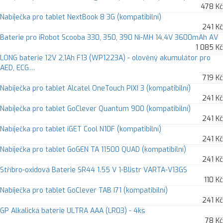
478 Kč
Nabíječka pro tablet NextBook 8 3G (kompatibilní)
241 Kč
Baterie pro iRobot Scooba 330, 350, 390 Ni-MH 14,4V 3600mAh AV
1 085 Kč
LONG baterie 12V 2,1Ah F13 (WP1223A) - olověný akumulátor pro
AED, ECG…
719 Kč
Nabíječka pro tablet Alcatel OneTouch PIXI 3 (kompatibilní)
241 Kč
Nabíječka pro tablet GoClever Quantum 900 (kompatibilní)
241 Kč
Nabíječka pro tablet iGET Cool N10F (kompatibilní)
241 Kč
Nabíječka pro tablet GoGEN TA 11500 QUAD (kompatibilní)
241 Kč
Stříbro-oxidová Baterie SR44 1.55 V 1-Blistr VARTA-V13GS
110 Kč
Nabíječka pro tablet GoClever TAB I71 (kompatibilní)
241 Kč
GP Alkalická baterie ULTRA AAA (LR03) - 4ks
78 Kč