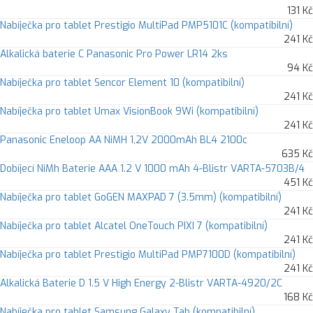
131 Kč
Nabíječka pro tablet Prestigio MultiPad PMP5101C (kompatibilní)
241 Kč
Alkalická baterie C Panasonic Pro Power LR14 2ks
94 Kč
Nabíječka pro tablet Sencor Element 10 (kompatibilní)
241 Kč
Nabíječka pro tablet Umax VisionBook 9Wi (kompatibilní)
241 Kč
Panasonic Eneloop AA NiMH 1,2V 2000mAh BL4 2100c
635 Kč
Dobíjecí NiMh Baterie AAA 1.2 V 1000 mAh 4-Blistr VARTA-5703B/4
451 Kč
Nabíječka pro tablet GoGEN MAXPAD 7 (3.5mm) (kompatibilní)
241 Kč
Nabíječka pro tablet Alcatel OneTouch PIXI 7 (kompatibilní)
241 Kč
Nabíječka pro tablet Prestigio MultiPad PMP7100D (kompatibilní)
241 Kč
Alkalická Baterie D 1.5 V High Energy 2-Blistr VARTA-4920/2C
168 Kč
Nabíječka pro tablet Samsung Galaxy Tab (kompatibilní)