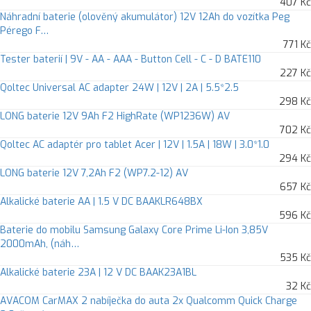
407 Kč
Náhradní baterie (olověný akumulátor) 12V 12Ah do vozítka Peg
Pérego F…
771 Kč
Tester baterií | 9V - AA - AAA - Button Cell - C - D BATE110
227 Kč
Qoltec Universal AC adapter 24W | 12V | 2A | 5.5*2.5
298 Kč
LONG baterie 12V 9Ah F2 HighRate (WP1236W) AV
702 Kč
Qoltec AC adaptér pro tablet Acer | 12V | 1.5A | 18W | 3.0*1.0
294 Kč
LONG baterie 12V 7,2Ah F2 (WP7.2-12) AV
657 Kč
Alkalické baterie AA | 1.5 V DC BAAKLR648BX
596 Kč
Baterie do mobilu Samsung Galaxy Core Prime Li-Ion 3,85V
2000mAh, (náh…
535 Kč
Alkalické baterie 23A | 12 V DC BAAK23A1BL
32 Kč
AVACOM CarMAX 2 nabíječka do auta 2x Qualcomm Quick Charge