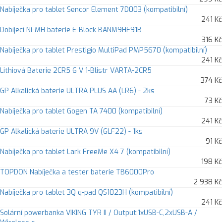
Nabíječka pro tablet Sencor Element 7D003 (kompatibilní)
241 Kč
Dobíjecí Ni-MH baterie E-Block BANM9HF91B
316 Kč
Nabíječka pro tablet Prestigio MultiPad PMP5670 (kompatibilní)
241 Kč
Lithiová Baterie 2CR5 6 V 1-Blistr VARTA-2CR5
374 Kč
GP Alkalická baterie ULTRA PLUS AA (LR6) - 2ks
73 Kč
Nabíječka pro tablet Gogen TA 7400 (kompatibilní)
241 Kč
GP Alkalická baterie ULTRA 9V (6LF22) - 1ks
91 Kč
Nabíječka pro tablet Lark FreeMe X4 7 (kompatibilní)
198 Kč
TOPDON Nabíječka a tester baterie TB6000Pro
2 938 Kč
Nabíječka pro tablet 3Q q-pad QS1023H (kompatibilní)
241 Kč
Solární powerbanka VIKING TYR II / Output:1xUSB-C,2xUSB-A /