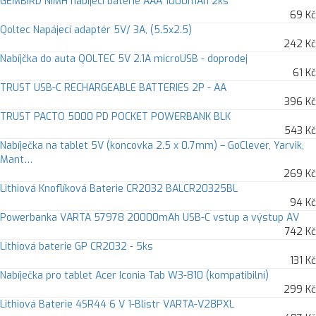
GEMBIRD NiMH nabíjecí baterie AAA 1000mAh 2ks
69 Kč
Qoltec Napájecí adaptér 5V/ 3A, (5.5x2.5)
242 Kč
Nabíjčka do auta QOLTEC 5V 2.1A microUSB - doprodej
61 Kč
TRUST USB-C RECHARGEABLE BATTERIES 2P - AA
396 Kč
TRUST PACTO 5000 PD POCKET POWERBANK BLK
543 Kč
Nabíječka na tablet 5V (koncovka 2.5 x 0.7mm) – GoClever, Yarvik,
Mant…
269 Kč
Lithiová Knoflíková Baterie CR2032 BALCR20325BL
94 Kč
Powerbanka VARTA 57978 20000mAh USB-C vstup a výstup AV
742 Kč
Lithiová baterie GP CR2032 - 5ks
131 Kč
Nabíječka pro tablet Acer Iconia Tab W3-810 (kompatibilní)
299 Kč
Lithiová Baterie 4SR44 6 V 1-Blistr VARTA-V28PXL