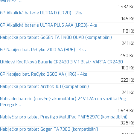
Wireless …
1 437 Kč
GP Alkalická baterie ULTRA D (LR20) - 2ks
145 Kč
GP Alkalická baterie ULTRA PLUS AAA (LR03)- 4ks
118 Kč
Nabíječka pro tablet GoGEN TA 11400 QUAD (kompatibilní)
241 Kč
GP Nabíjecí bat. ReCyko 2100 AA (HR6) - 4ks
490 Kč
Lithiová Knoflíková Baterie CR2430 3 V 1-Blistr VARTA-CR2430
100 Kč
GP Nabíjecí bat. ReCyko 2600 AA (HR6) - 4ks
623 Kč
Nabíječka pro tablet Archos 101 (kompatibilní)
241 Kč
Náhradní baterie (olověný akumulátor) 24V 12Ah do vozítka Peg
Pérego F…
1 643 Kč
Nabíječka pro tablet Prestigio MultiPad PMP5297C (kompatibilní)
325 Kč
Nabíječka pro tablet Gogen TA 7300 (kompatibilní)