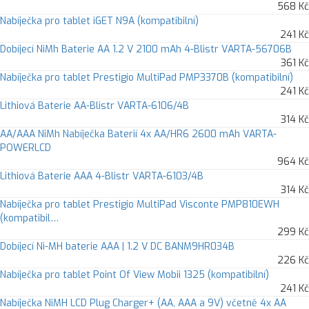
568 Kč
Nabíječka pro tablet iGET N9A (kompatibilní)
241 Kč
Dobíjecí NiMh Baterie AA 1.2 V 2100 mAh 4-Blistr VARTA-56706B
361 Kč
Nabíječka pro tablet Prestigio MultiPad PMP3370B (kompatibilní)
241 Kč
Lithiová Baterie AA-Blistr VARTA-6106/4B
314 Kč
AA/AAA NiMh Nabíječka Baterií 4x AA/HR6 2600 mAh VARTA-
POWERLCD
964 Kč
Lithiová Baterie AAA 4-Blistr VARTA-6103/4B
314 Kč
Nabíječka pro tablet Prestigio MultiPad Visconte PMP810EWH
(kompatibil…
299 Kč
Dobíjecí Ni-MH baterie AAA | 1.2 V DC BANM9HR034B
226 Kč
Nabíječka pro tablet Point Of View Mobii 1325 (kompatibilní)
241 Kč
Nabíječka NiMH LCD Plug Charger+ (AA, AAA a 9V) včetně 4x AA