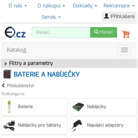
O nás
O nákupu
Doklady
Reklamace
Přihlášení
Servis
Hledat
Katalog
Filtry a parametry
BATERIE A NABÍJEČKY
Příslušenství
Podkategorie:
Baterie
Nabíječky
Nabíječky pro tablety
Napájecí adaptéry