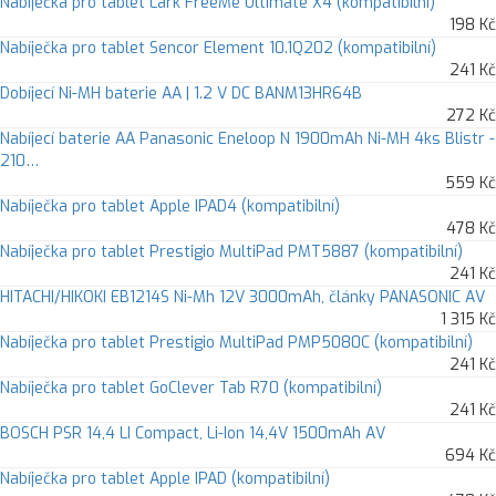
Nabíječka pro tablet Lark FreeMe Ultimate X4 (kompatibilní)
198 Kč
Nabíječka pro tablet Sencor Element 10.1Q202 (kompatibilní)
241 Kč
Dobíjecí Ni-MH baterie AA | 1.2 V DC BANM13HR64B
272 Kč
Nabíjecí baterie AA Panasonic Eneloop N 1900mAh Ni-MH 4ks Blistr -
210…
559 Kč
Nabíječka pro tablet Apple IPAD4 (kompatibilní)
478 Kč
Nabíječka pro tablet Prestigio MultiPad PMT5887 (kompatibilní)
241 Kč
HITACHI/HIKOKI EB1214S Ni-Mh 12V 3000mAh, články PANASONIC AV
1 315 Kč
Nabíječka pro tablet Prestigio MultiPad PMP5080C (kompatibilní)
241 Kč
Nabíječka pro tablet GoClever Tab R70 (kompatibilní)
241 Kč
BOSCH PSR 14,4 LI Compact, Li-Ion 14,4V 1500mAh AV
694 Kč
Nabíječka pro tablet Apple IPAD (kompatibilní)