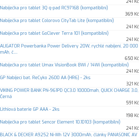
241 Kč
Nabíječka pro tablet 3Q q-pad RC9716B (kompatibilní)
369 Kč
Nabíječka pro tablet Colorovo CityTab Lite (kompatibilní)
241 Kč
Nabíječka pro tablet GoClever Terra 101 (kompatibilní)
241 Kč
ALIGATOR Powerbanka Power Delivery 20W, rychlé nabíjení, 20 000
mAh, č…
650 Kč
Nabíječka pro tablet Umax VisionBook 8Wi / 14Wi (kompatibilní)
241 Kč
GP Nabíjecí bat. ReCyko 2600 AA (HR6) - 2ks
321 Kč
VIKING POWER BANK PN-961PD QC3.0 10000mah, QUICK CHARGE 3.0,
Černá
591 Kč
Lithiová baterie GP AAA - 2ks
198 Kč
Nabíječka pro tablet Sencor Element 10.1D103 (kompatibilní)
241 Kč
BLACK & DECKER A9252 Ni-Mh 12V 3000mAh, články PANASONIC AV