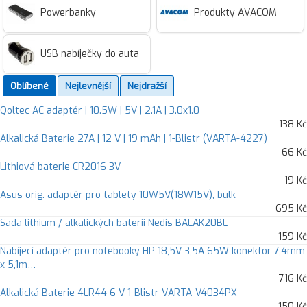
Powerbanky
Produkty AVACOM
USB nabíječky do auta
Oblíbené
Nejlevnější
Nejdražší
Qoltec AC adaptér | 10.5W | 5V | 2.1A | 3.0x1.0
138 Kč
Alkalická Baterie 27A | 12 V | 19 mAh | 1-Blistr (VARTA-4227)
66 Kč
Lithiová baterie CR2016 3V
19 Kč
Asus orig. adaptér pro tablety 10W5V(18W15V), bulk
695 Kč
Sada lithium / alkalických baterii Nedis BALAK20BL
159 Kč
Nabíjecí adaptér pro notebooky HP 18,5V 3,5A 65W konektor 7,4mm
x 5,1m…
716 Kč
Alkalická Baterie 4LR44 6 V 1-Blistr VARTA-V4034PX
150 Kč