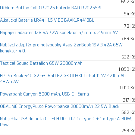
652 Kč
Lithium Button Cell CR2025 baterie BALCR20255BL
94 Kč
Alkalická Baterie LR44 | 1.5 V DC BAAKLR4410BL
78 Kč
Napájecí adaptér 12V 6A 72W konektor 5,5mm x 2,5mm AV
789 Kč
Nabíjecí adaptér pro notebooky Asus ZenBook 19V 3,42A 65W
konektor 4,0…
632 Kč
Tactical Squad Battalion 65W 20000mAh
1 099 Kč
HP ProBook 640 G2 G3, 650 G2 G3 CI03XL Li-Pol 11,4V 4210mAh
48Wh AV
1 010 Kč
Powerbank Canyon 5000 mAh, USB-C - černá
317 Kč
OBAL:ME EnergyPulse Powerbanka 20000mAh 22.5W Black
562 Kč
Nabíječka USB do auta C-TECH UCC-02, 1x Type C + 1 x Type A, 30W,
Pow…
259 Kč