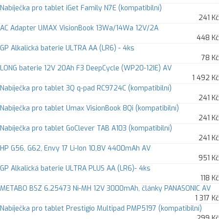
Nabíječka pro tablet iGet Family N7E (kompatibilní)
241 Kč
AC Adapter UMAX VisionBook 13Wa/14Wa 12V/2A
448 Kč
GP Alkalická baterie ULTRA AA (LR6) - 4ks
78 Kč
LONG baterie 12V 20Ah F3 DeepCycle (WP20-12IE) AV
1 492 Kč
Nabíječka pro tablet 3Q q-pad RC9724C (kompatibilní)
241 Kč
Nabíječka pro tablet Umax VisionBook 8Qi (kompatibilní)
241 Kč
Nabíječka pro tablet GoClever TAB A103 (kompatibilní)
241 Kč
HP G56, G62, Envy 17 Li-Ion 10,8V 4400mAh AV
951 Kč
GP Alkalická baterie ULTRA PLUS AA (LR6)- 4ks
118 Kč
METABO BSZ 6.25473 Ni-MH 12V 3000mAh, články PANASONIC AV
1 317 Kč
Nabíječka pro tablet Prestigio Multipad PMP5197 (kompatibilní)
299 Kč