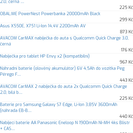
2.0, černá …
225 Kč
OBAL:ME PowerNest Powerbanka 20000mAh Black
299 Kč
Asus X550E, X751 Li-Ion 14,4V 2200mAh AV
873 Kč
AVACOM CarMAX nabíječka do auta s Qualcomm Quick Charge 3.0,
černá
176 Kč
Nabíječka pro tablet HP Envy x2 (kompatibilní)
967 Kč
Náhradní baterie (olověný akumulátor) 6V 4,5Ah do vozítka Peg
Pérego F…
443 Kč
AVACOM CarMAX 2 nabíječka do auta 2x Qualcomm Quick Charge
2.0, bílá b…
225 Kč
Baterie pro Samsung Galaxy S7 Edge, Li-Ion 3,85V 3600mAh
(náhrada EB-B…
440 Kč
Nabíjecí baterie AA Panasonic Eneloop N 1900mAh Ni-MH 4ks Blistr
+ CAS…