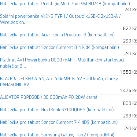
Nabíječka pro tablet Prestigio MultiPad PMP3074B (kompatibilní)
241 Kč
Solární powerbanka VIKING TYR I / Output:1xUSB-C,2xUSB-A /
Wireless ch…
822 Kč
Nabíječka pro tablet Acer Iconia Predator 8 (kompatibilní)
299 Kč
Nabíječka pro tablet Sencor Element 8 4 Kids (kompatibilní)
241 Kč
Platinet 4v1 Powerbanka 8000 mAh + Multifunkční startovací
nabíječka 8…
1 550 Kč
BLACK & DECKER A144, A1714 Ni-MH 14,4V 3000mAh, články
PANASONIC AV
1 424 Kč
ALIGATOR PBPD30BK 30 000mAh PD 20W černá
809 Kč
Nabíječka pro tablet NextBook NX010QD8G (kompatibilní)
299 Kč
Nabíječka pro tablet Sencor Element 7 4KIDS (kompatibilní)
241 Kč
Nabíječka pro tablet Samsung Galaxy Tab2 (kompatibilní)