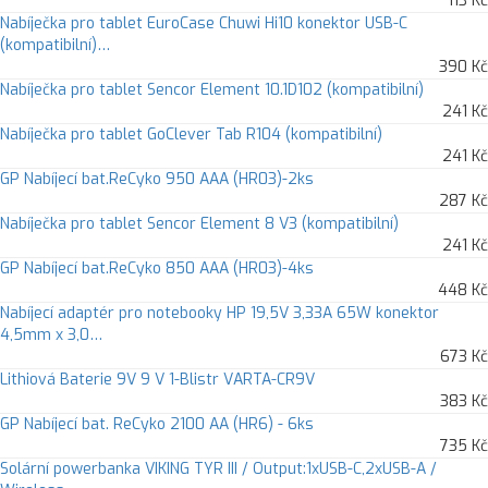
113 Kč
Nabíječka pro tablet EuroCase Chuwi Hi10 konektor USB-C
(kompatibilní)…
390 Kč
Nabíječka pro tablet Sencor Element 10.1D102 (kompatibilní)
241 Kč
Nabíječka pro tablet GoClever Tab R104 (kompatibilní)
241 Kč
GP Nabíjecí bat.ReCyko 950 AAA (HR03)-2ks
287 Kč
Nabíječka pro tablet Sencor Element 8 V3 (kompatibilní)
241 Kč
GP Nabíjecí bat.ReCyko 850 AAA (HR03)-4ks
448 Kč
Nabíjecí adaptér pro notebooky HP 19,5V 3,33A 65W konektor
4,5mm x 3,0…
673 Kč
Lithiová Baterie 9V 9 V 1-Blistr VARTA-CR9V
383 Kč
GP Nabíjecí bat. ReCyko 2100 AA (HR6) - 6ks
735 Kč
Solární powerbanka VIKING TYR III / Output:1xUSB-C,2xUSB-A /