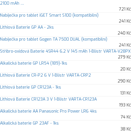
2100 mAh …
721 Kč
Nabíječka pro tablet iGET Smart S100 (kompatibilní)
241 Kč
Lithiová Baterie GP AA - 2ks
240 Kč
Nabíječka pro tablet Gogen TA 7500 DUAL (kompatibilní)
241 Kč
Stříbro-oxidová Baterie 4SR44 6.2 V 145 mAh 1-Blistr VARTA-V28PX
279 Kč
Alkalická baterie GP LR54 (189)-1ks
20 Kč
Lithiová Baterie CR-P2 6 V 1-Blistr VARTA-CRP2
290 Kč
Lithiová baterie GP CR123A - 1ks
131 Kč
Lithiová Baterie CR123A 3 V 1-Blistr VARTA-CR123A
193 Kč
Alkalická baterie AA Panasonic Pro Power LR6 4ks
74 Kč
Alkalická baterie GP 23AF - 1ks
38 Kč