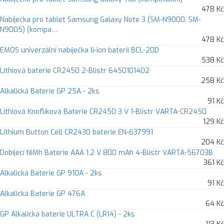
478 Kč
Nabíječka pro tablet Samsung Galaxy Note 3 (SM-N9000, SM-
N9005) (kompa…
478 Kč
EMOS univerzální nabíječka li-ion baterií BCL-20D
538 Kč
Lithiová baterie CR2450 2-Blistr 6450101402
258 Kč
Alkalická Baterie GP 25A - 2ks
91 Kč
Lithiová Knoflíková Baterie CR2450 3 V 1-Blistr VARTA-CR2450
129 Kč
Lithium Button Cell CR2430 baterie EN-637991
204 Kč
Dobíjecí NiMh Baterie AAA 1.2 V 800 mAh 4-Blistr VARTA-56703B
361 Kč
Alkalická Baterie GP 910A - 2ks
91 Kč
Alkalická Baterie GP 476A
64 Kč
GP Alkalická baterie ULTRA C (LR14) - 2ks