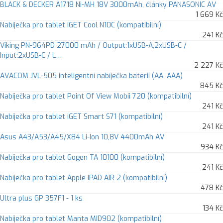
BLACK & DECKER A1718 Ni-MH 18V 3000mAh, články PANASONIC AV
1 669 Kč
Nabíječka pro tablet iGET Cool N10C (kompatibilní)
241 Kč
Viking PN-964PD 27000 mAh / Output:1xUSB-A,2xUSB-C /
Input:2xUSB-C / L…
2 227 Kč
AVACOM JVL-505 inteligentní nabíječka baterií (AA, AAA)
845 Kč
Nabíječka pro tablet Point Of View Mobii 720 (kompatibilní)
241 Kč
Nabíječka pro tablet iGET Smart S71 (kompatibilní)
241 Kč
Asus A43/A53/A45/X84 Li-Ion 10,8V 4400mAh AV
934 Kč
Nabíječka pro tablet Gogen TA 10100 (kompatibilní)
241 Kč
Nabíječka pro tablet Apple IPAD AIR 2 (kompatibilní)
478 Kč
Ultra plus GP 357F1 - 1 ks
134 Kč
Nabíječka pro tablet Manta MID902 (kompatibilní)