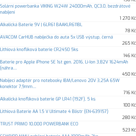
Solární powerbanka VIKING W24W 24000mAh, QC3.0, bezdrátové
nabíjení
1 270 Kč
Alkalická Baterie 9V | 6LR61 BAAKLR611BL
78 Kč
AVACOM CarHUB nabíječka do auta 5x USB výstup, černá
265 Kč
Lithiová knoflíková baterie CR2450 5ks
146 Kč
Baterie pro Apple iPhone SE 1st gen. 2016, Li-Ion 3,82V 1624mAh
(náhra…
450 Kč
Nabíjecí adaptér pro notebooky IBM/Lenovo 20V 3,25A 65W
konektor 7,9mm…
716 Kč
Alkalická knoflíková baterie GP LR41 (192F), 5 ks
100 Kč
Lithiová Baterie AA 1.5 V Ultimate 4 Blistr (EN-639157)
280 Kč
TRUST PRIMO 10.000 POWERBANK ECO
523 Kč