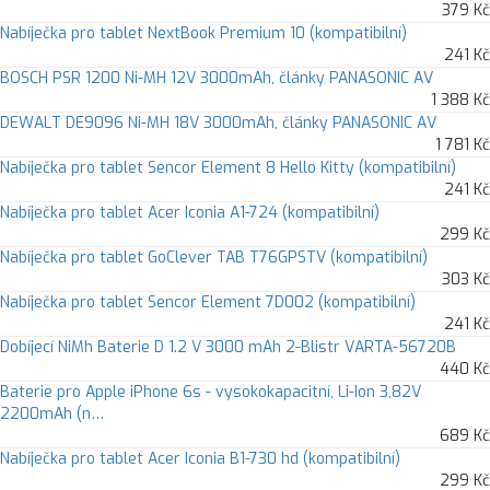
379 Kč
Nabíječka pro tablet NextBook Premium 10 (kompatibilní)
241 Kč
BOSCH PSR 1200 Ni-MH 12V 3000mAh, články PANASONIC AV
1 388 Kč
DEWALT DE9096 Ni-MH 18V 3000mAh, články PANASONIC AV
1 781 Kč
Nabíječka pro tablet Sencor Element 8 Hello Kitty (kompatibilní)
241 Kč
Nabíječka pro tablet Acer Iconia A1-724 (kompatibilní)
299 Kč
Nabíječka pro tablet GoClever TAB T76GPSTV (kompatibilní)
303 Kč
Nabíječka pro tablet Sencor Element 7D002 (kompatibilní)
241 Kč
Dobíjecí NiMh Baterie D 1.2 V 3000 mAh 2-Blistr VARTA-56720B
440 Kč
Baterie pro Apple iPhone 6s - vysokokapacitní, Li-Ion 3,82V
2200mAh (n…
689 Kč
Nabíječka pro tablet Acer Iconia B1-730 hd (kompatibilní)
299 Kč