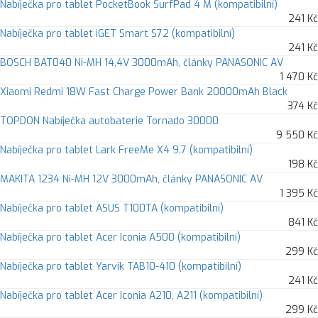
Nabíječka pro tablet PocketBook SurfPad 4 M (kompatibilní)
241 Kč
Nabíječka pro tablet iGET Smart S72 (kompatibilní)
241 Kč
BOSCH BAT040 Ni-MH 14,4V 3000mAh, články PANASONIC AV
1 470 Kč
Xiaomi Redmi 18W Fast Charge Power Bank 20000mAh Black
374 Kč
TOPDON Nabíječka autobaterie Tornado 30000
9 550 Kč
Nabíječka pro tablet Lark FreeMe X4 9.7 (kompatibilní)
198 Kč
MAKITA 1234 Ni-MH 12V 3000mAh, články PANASONIC AV
1 395 Kč
Nabíječka pro tablet ASUS T100TA (kompatibilní)
841 Kč
Nabíječka pro tablet Acer Iconia A500 (kompatibilní)
299 Kč
Nabíječka pro tablet Yarvik TAB10-410 (kompatibilní)
241 Kč
Nabíječka pro tablet Acer Iconia A210, A211 (kompatibilní)
299 Kč