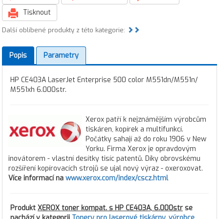
Tisknout
Další oblíbené produkty z této kategorie:
Popis
Parametry
HP CE403A LaserJet Enterprise 500 color M551dn/M551n/
M551xh 6.000str.
Xerox patří k nejznámějším výrobcům
tiskáren, kopírek a multifunkcí.
Počátky sahají až do roku 1906 v New
Yorku. Firma Xerox je opravdovým
inovátorem - vlastní desítky tisíc patentů. Díky obrovskému
rozšíření kopírovacích strojů se ujal nový výraz - oxeroxovat.
Více informací na
www.xerox.com/index/cscz.html
Produkt
XEROX toner kompat. s HP CE403A, 6.000str
se
nachází v kategorii
Tonery pro laserové tiskárny
,
výrobce