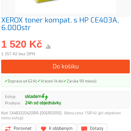
XEROX toner kompat. s HP CE403A,
6.000str
1 520 Kč
1 257 Kč bez DPH
Do košíku
✓
✓
✓
Doprava od 63 Kč
Vrácení 14 dní
Záruka 99 měsíců
skladem
Eshop:
24h od objednávky
Prodejna:
Kód: SX483320420816 (006R03010)
Běžná cena: 1 581 Kč (při objednání
mimo eshop)
Porovnat
K oblíbeným
Dotazy