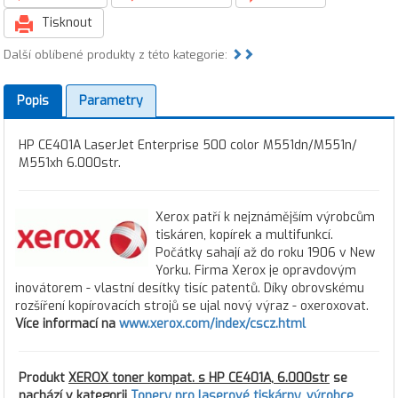
Tisknout
Další oblíbené produkty z této kategorie:
Popis
Parametry
HP CE401A LaserJet Enterprise 500 color M551dn/M551n/
M551xh 6.000str.
Xerox patří k nejznámějším výrobcům
tiskáren, kopírek a multifunkcí.
Počátky sahají až do roku 1906 v New
Yorku. Firma Xerox je opravdovým
inovátorem - vlastní desítky tisíc patentů. Díky obrovskému
rozšíření kopírovacích strojů se ujal nový výraz - oxeroxovat.
Více informací na
www.xerox.com/index/cscz.html
Produkt
XEROX toner kompat. s HP CE401A, 6.000str
se
nachází v kategorii
Tonery pro laserové tiskárny
,
výrobce