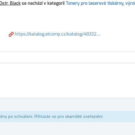
str, Black
se nachází v kategorii
Tonery pro laserové tiskárny
,
výro
https://katalog.atcomp.cz/katalog/48332…
něny po schválení.
Přihlaste se
pro okamžité zveřejnění.