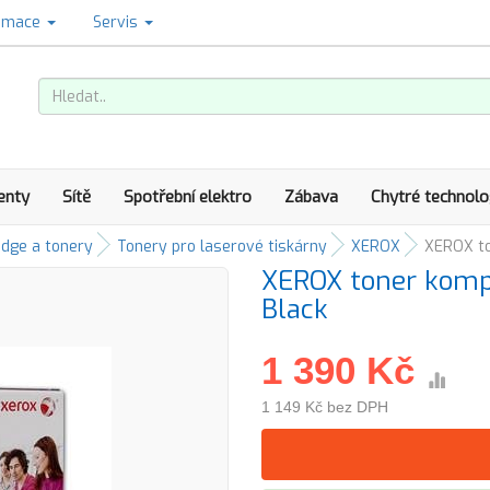
amace
Servis
enty
Sítě
Spotřební elektro
Zábava
Chytré technolo
idge a tonery
Tonery pro laserové tiskárny
XEROX
XEROX to
XEROX toner kompa
Black
1 390 Kč
1 149 Kč bez DPH