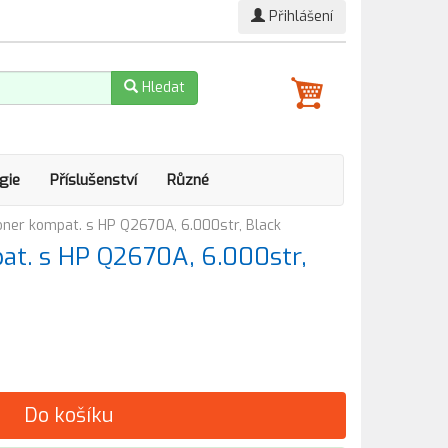
Přihlášení
Hledat
gie
Příslušenství
Různé
ner kompat. s HP Q2670A, 6.000str, Black
t. s HP Q2670A, 6.000str,
Do košíku