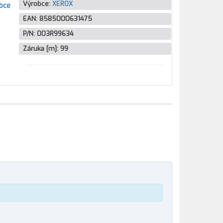
Výrobce:
XEROX
bce
EAN:
8585000631475
P/N:
003R99634
Záruka [m]:
99