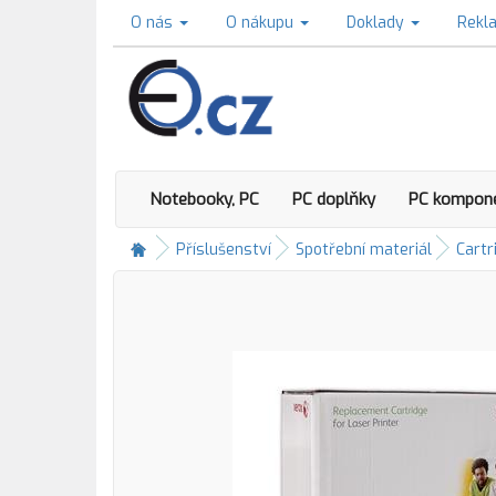
O nás
O nákupu
Doklady
Rekl
Notebooky, PC
PC doplňky
PC kompon
Příslušenství
Spotřební materiál
Cartr