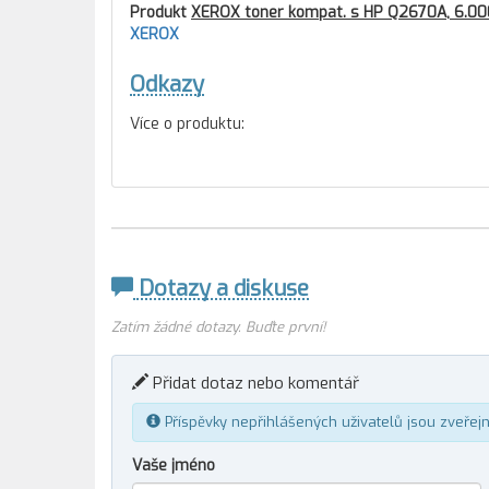
Produkt
XEROX toner kompat. s HP Q2670A, 6.000
XEROX
Odkazy
Více o produktu:
Dotazy a diskuse
Zatím žádné dotazy. Buďte první!
Přidat dotaz nebo komentář
Příspěvky nepřihlášených uživatelů jsou zveřej
Vaše jméno