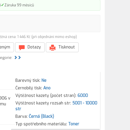
✓
í
Záruka 99 měsíců
ěžná cena: 1 446 Kč (při objednání mimo eshop)
beným
Dotazy
Tisknout
tegorie:
Barevný tisk:
Ne
Černobílý tisk:
Ano
Výtěžnost kazety (počet stran):
6000
1906 v
Výtěžnost kazety rozsah str:
5001 - 10000
kému
str
Barva:
Černá (Black)
Typ spotřebního materiálu:
Toner