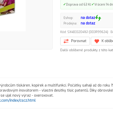
✓
✓
Doprava od 63 Kč
Vrácení 14 dn
na dotaz
Eshop:
na dotaz
Prodejna:
Kód: SX4833204161 (003R99634)
B
Porovnat
K oblí
Další oblíbené produkty z této ka
ýrobcům tiskáren, kopírek a multifunkcí. Počátky sahají až do roku 
pravdovým inovátorem - vlastní desítky tisíc patentů. Díky obrovs
ů se ujal nový výraz - oxeroxovat.
.com/index/cscz.html