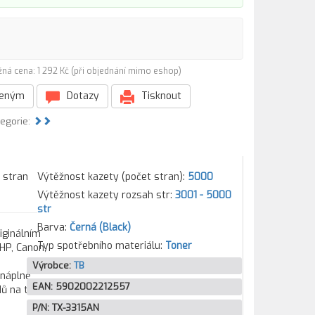
žná cena: 1 292 Kč (při objednání mimo eshop)
beným
Dotazy
Tisknout
tegorie:
 stran
Výtěžnost kazety (počet stran):
5000
Výtěžnost kazety rozsah str:
3001 - 5000
str
Barva:
Černá (Black)
iginálním
Typ spotřebního materiálu:
Toner
HP, Canon,
Výrobce:
TB
 náplně
EAN:
5902002212557
ů na tisk.
P/N:
TX-3315AN