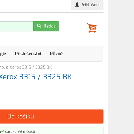
Přihlášení
Hledat
gie
Příslušenství
Různé
p. s Xerox 3315 / 3325 BK
Xerox 3315 / 3325 BK
Do košíku
✓
í
Záruka 99 měsíců