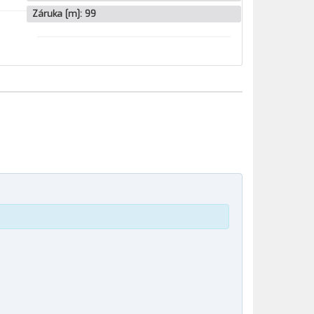
Záruka [m]:
99