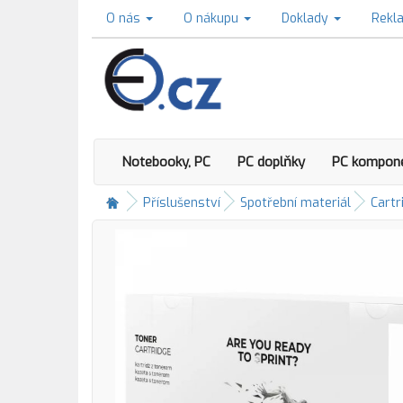
O nás
O nákupu
Doklady
Rekl
Notebooky, PC
PC doplňky
PC kompon
Příslušenství
Spotřební materiál
Cartr