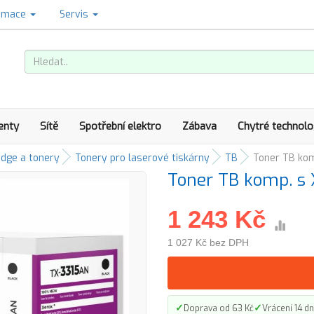
amace
Servis
enty
Sítě
Spotřební elektro
Zábava
Chytré technolo
idge a tonery
Tonery pro laserové tiskárny
TB
Toner TB kom
Toner TB komp. s 
1 243 Kč
1 027 Kč bez DPH
✓
✓
Doprava od 63 Kč
Vrácení 14 dn