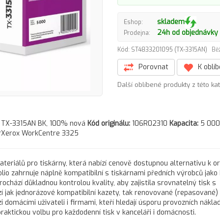
skladem
Eshop:
24h od objednávky
Prodejna:
Kód: ST4833201095 (TX-3315AN)
Bě
Porovnat
K oblí
Další oblíbené produkty z této ka
5 TX-3315AN BK, 100% nová
Kód originálu:
106R02310
Kapacita:
5 000
*Xerox WorkCentre 3325
teriálů pro tiskárny, která nabízí cenově dostupnou alternativu k or
o zahrnuje náplně kompatibilní s tiskárnami předních výrobců jako 
chází důkladnou kontrolou kvality, aby zajistila srovnatelný tisk s
ízí jak jednorázové kompatibilní kazety, tak renovované (repasované)
 domácími uživateli i firmami, kteří hledají úsporu provozních náklad
raktickou volbu pro každodenní tisk v kanceláři i domácnosti.