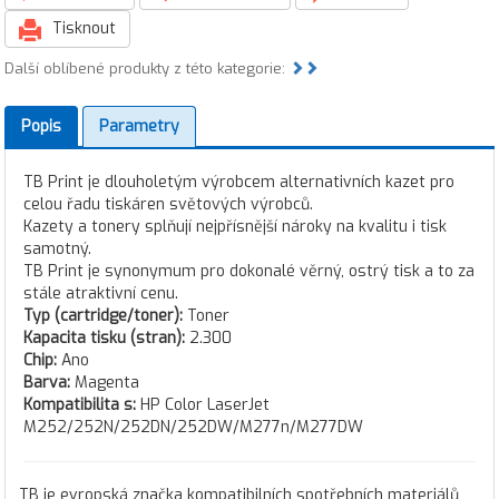
Tisknout
Další oblíbené produkty z této kategorie:
Popis
Parametry
TB Print je dlouholetým výrobcem alternativních kazet pro
celou řadu tiskáren světových výrobců.
Kazety a tonery splňují nejpřísnější nároky na kvalitu i tisk
samotný.
TB Print je synonymum pro dokonalé věrný, ostrý tisk a to za
stále atraktivní cenu.
Typ (cartridge/toner):
Toner
Kapacita tisku (stran):
2.300
Chip:
Ano
Barva:
Magenta
Kompatibilita s:
HP Color LaserJet
M252/252N/252DN/252DW/M277n/M277DW
TB je evropská značka kompatibilních spotřebních materiálů