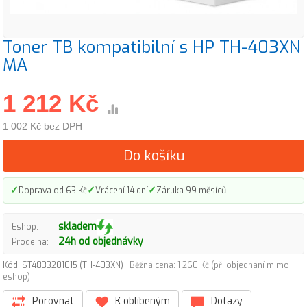
Toner TB kompatibilní s HP TH-403XN
MA
1 212 Kč
1 002 Kč bez DPH
Do košíku
✓
✓
✓
Doprava od 63 Kč
Vrácení 14 dní
Záruka 99 měsíců
skladem
Eshop:
24h od objednávky
Prodejna:
Kód: ST4833201015 (TH-403XN)
Běžná cena: 1 260 Kč (při objednání mimo
eshop)
Porovnat
K oblíbeným
Dotazy