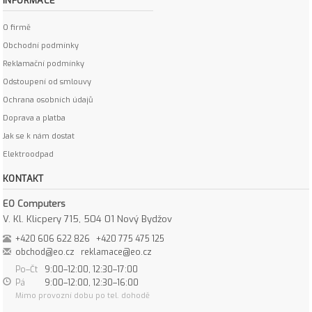
INFORMACE
O firmě
Obchodní podmínky
Reklamační podmínky
Odstoupení od smlouvy
Ochrana osobních údajů
Doprava a platba
Jak se k nám dostat
Elektroodpad
KONTAKT
EO Computers
V. Kl. Klicpery 715, 504 01 Nový Bydžov
+420 606 622 826
+420 775 475 125
obchod@eo.cz
reklamace@eo.cz
Po–Čt
9:00–12:00, 12:30–17:00
Pá
9:00–12:00, 12:30–16:00
Mimo provozní dobu po tel. dohodě