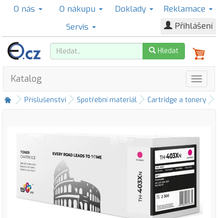
O nás
O nákupu
Doklady
Reklamace
Přihlášení
Servis
Hledat
Katalog
Příslušenství
Spotřební materiál
Cartridge a tonery