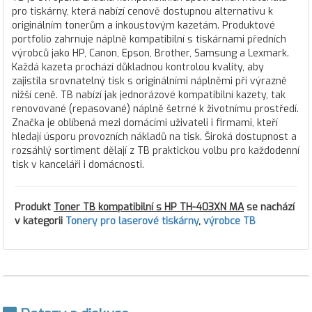
pro tiskárny, která nabízí cenově dostupnou alternativu k
originálním tonerům a inkoustovým kazetám. Produktové
portfolio zahrnuje náplně kompatibilní s tiskárnami předních
výrobců jako HP, Canon, Epson, Brother, Samsung a Lexmark.
Každá kazeta prochází důkladnou kontrolou kvality, aby
zajistila srovnatelný tisk s originálními náplněmi při výrazně
nižší ceně. TB nabízí jak jednorázové kompatibilní kazety, tak
renovované (repasované) náplně šetrné k životnímu prostředí.
Značka je oblíbená mezi domácími uživateli i firmami, kteří
hledají úsporu provozních nákladů na tisk. Široká dostupnost a
rozsáhlý sortiment dělají z TB praktickou volbu pro každodenní
tisk v kanceláři i domácnosti.
Produkt
Toner TB kompatibilní s HP TH-403XN MA
se nachází
v kategorii
Tonery pro laserové tiskárny
,
výrobce TB