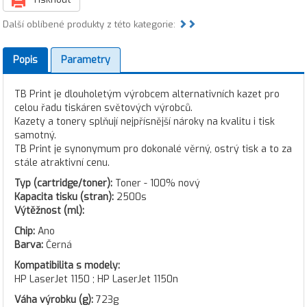
Další oblíbené produkty z této kategorie:
Popis
Parametry
TB Print je dlouholetým výrobcem alternativních kazet pro
celou řadu tiskáren světových výrobců.
Kazety a tonery splňují nejpřísnější nároky na kvalitu i tisk
samotný.
TB Print je synonymum pro dokonalé věrný, ostrý tisk a to za
stále atraktivní cenu.
Typ (cartridge/toner):
Toner - 100% nový
Kapacita tisku (stran):
2500s
Výtěžnost (ml):
Chip:
Ano
Barva:
Černá
Kompatibilita s modely:
HP LaserJet 1150 ; HP LaserJet 1150n
Váha výrobku (g):
723g