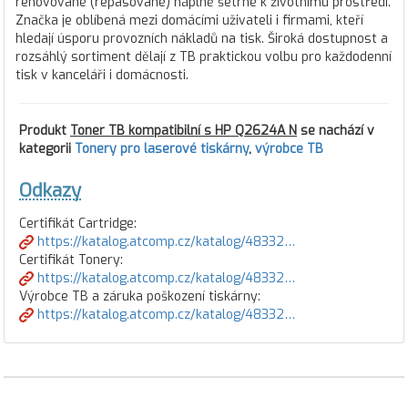
renovované (repasované) náplně šetrné k životnímu prostředí.
Značka je oblíbená mezi domácími uživateli i firmami, kteří
hledají úsporu provozních nákladů na tisk. Široká dostupnost a
rozsáhlý sortiment dělají z TB praktickou volbu pro každodenní
tisk v kanceláři i domácnosti.
Produkt
Toner TB kompatibilní s HP Q2624A N
se nachází v
kategorii
Tonery pro laserové tiskárny
,
výrobce TB
Odkazy
Certifikát Cartridge:
https://katalog.atcomp.cz/katalog/48332…
Certifikát Tonery:
https://katalog.atcomp.cz/katalog/48332…
Výrobce TB a záruka poškození tiskárny:
https://katalog.atcomp.cz/katalog/48332…