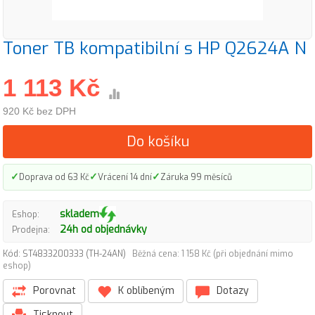
Toner TB kompatibilní s HP Q2624A N
1 113 Kč
920 Kč bez DPH
Do košíku
✓
✓
✓
Doprava od 63 Kč
Vrácení 14 dní
Záruka 99 měsíců
skladem
Eshop:
24h od objednávky
Prodejna:
Kód: ST4833200333 (TH-24AN)
Běžná cena: 1 158 Kč (při objednání mimo
eshop)
Porovnat
K oblíbeným
Dotazy
Tisknout