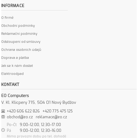
INFORMACE
O firmě
Obchodní podmínky
Reklamační podmínky
Odstoupení od smlouvy
Ochrana osobních údajů
Doprava a platba
Jak se k nám dostat
Elektroodpad
KONTAKT
EO Computers
V. Kl. Klicpery 715, 504 01 Nový Bydžov
+420 606 622 826
+420 775 475 125
obchod@eo.cz
reklamace@eo.cz
Po–Čt
9:00–12:00, 12:30–17:00
Pá
9:00–12:00, 12:30–16:00
Mimo provozní dobu po tel. dohodě