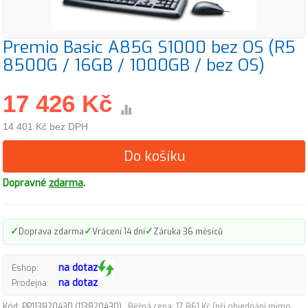
Premio Basic A85G S1000 bez OS (R5
8500G / 16GB / 1000GB / bez OS)
17 426 Kč
14 401 Kč bez DPH
Do košíku
Dopravné
zdarma
.
✓
✓
✓
Doprava zdarma
Vrácení 14 dní
Záruka 36 měsíců
na dotaz
Eshop:
na dotaz
Prodejna:
Kód: PP113820430 (113820430)
Běžná cena: 17 861 Kč (při objednání mimo