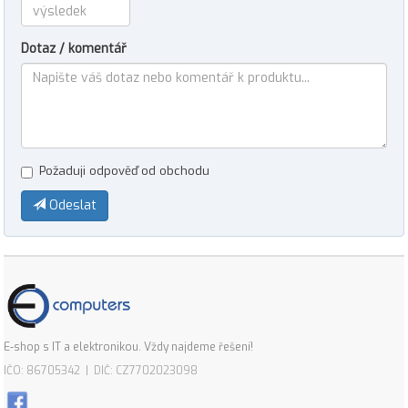
Dotaz / komentář
Požaduji odpověď od obchodu
Odeslat
E-shop s IT a elektronikou. Vždy najdeme řešení!
IČO: 86705342 | DIČ: CZ7702023098