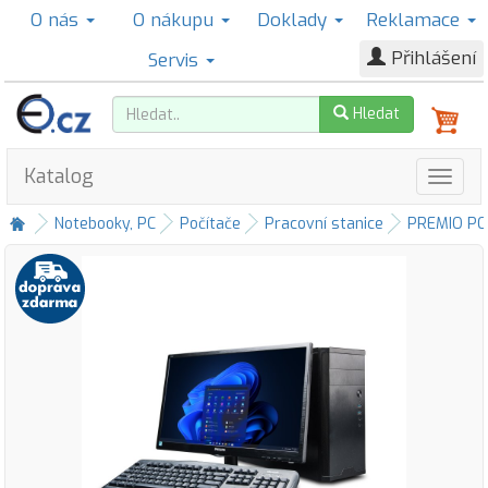
O nás
O nákupu
Doklady
Reklamace
Přihlášení
Servis
Hledat
Katalog
Notebooky, PC
Počítače
Pracovní stanice
PREMIO PC