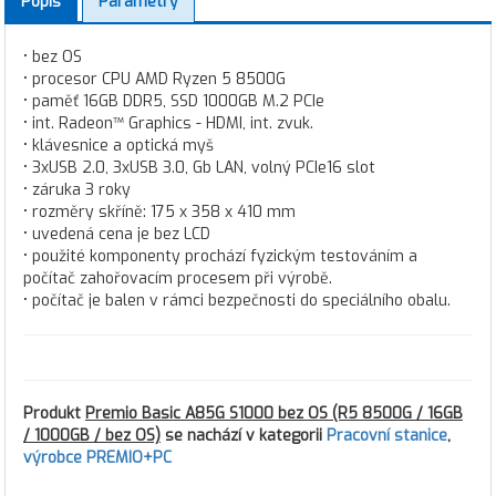
Popis
Parametry
• bez OS
• procesor CPU AMD Ryzen 5 8500G
• paměť 16GB DDR5, SSD 1000GB M.2 PCIe
• int. Radeon™ Graphics - HDMI, int. zvuk.
• klávesnice a optická myš
• 3xUSB 2.0, 3xUSB 3.0, Gb LAN, volný PCIe16 slot
• záruka 3 roky
• rozměry skříně: 175 x 358 x 410 mm
• uvedená cena je bez LCD
• použité komponenty prochází fyzickým testováním a
počítač zahořovacím procesem při výrobě.
• počítač je balen v rámci bezpečnosti do speciálního obalu.
Produkt
Premio Basic A85G S1000 bez OS (R5 8500G / 16GB
/ 1000GB / bez OS)
se nachází v kategorii
Pracovní stanice
,
výrobce PREMIO+PC