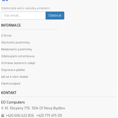
Odebírejte akční nabídky emailem:
Odebírat
INFORMACE
O firmě
Obchodní podmínky
Reklamační podmínky
Odstoupení od smlouvy
Ochrana osobních údajů
Doprava a platba
Jak se k nám dostat
Elektroodpad
KONTAKT
EO Computers
V. Kl. Klicpery 715, 504 01 Nový Bydžov
+420 606 622 826
+420 775 475 125