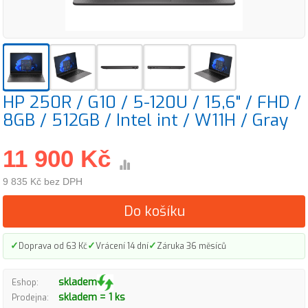
HP 250R / G10 / 5-120U / 15,6" / FHD /
8GB / 512GB / Intel int / W11H / Gray
11 900 Kč
9 835 Kč bez DPH
Do košíku
✓
✓
✓
Doprava od 63 Kč
Vrácení 14 dní
Záruka 36 měsíců
skladem
Eshop:
skladem = 1 ks
Prodejna: