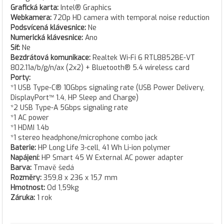
Grafická karta:
Intel® Graphics
Webkamera:
720p HD camera with temporal noise reduction
Podsvícená klávesnice:
Ne
Numerická klávesnice:
Ano
Síť:
Ne
Bezdrátová komunikace:
Realtek Wi-Fi 6 RTL8852BE-VT
802.11a/b/g/n/ax (2x2) + Bluetooth® 5.4 wireless card
Porty:
*1 USB Type-C® 10Gbps signaling rate (USB Power Delivery,
DisplayPort™ 1.4, HP Sleep and Charge)
*2 USB Type-A 5Gbps signaling rate
*1 AC power
*1 HDMI 1.4b
*1 stereo headphone/microphone combo jack
Baterie:
HP Long Life 3-cell, 41 Wh Li-ion polymer
Napájení:
HP Smart 45 W External AC power adapter
Barva:
Tmavě šedá
Rozměry:
359,8 x 236 x 15,7 mm
Hmotnost:
Od 1,59kg
Záruka:
1 rok