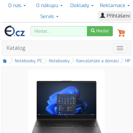
O nás
O nákupu
Doklady
Reklamace
Přihlášení
Servis
Hledat
Katalog
Notebooky, PC
Notebooky
Kancelářské a domácí
HP