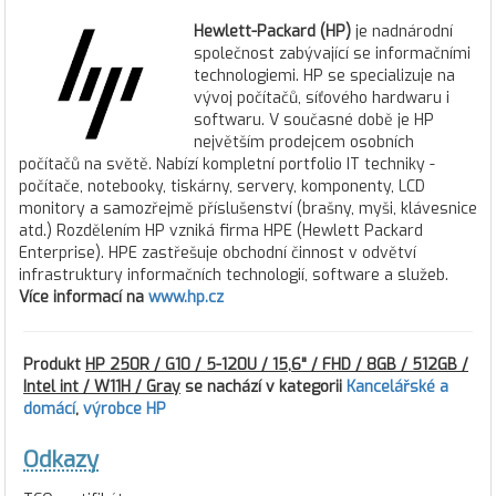
Hewlett-Packard (HP)
je nadnárodní
společnost zabývající se informačními
technologiemi. HP se specializuje na
vývoj počítačů, síťového hardwaru i
softwaru. V současné době je HP
největším prodejcem osobních
počítačů na světě. Nabízí kompletní portfolio IT techniky -
počítače, notebooky, tiskárny, servery, komponenty, LCD
monitory a samozřejmě příslušenství (brašny, myši, klávesnice
atd.) Rozdělením HP vzniká firma HPE (Hewlett Packard
Enterprise). HPE zastřešuje obchodní činnost v odvětví
infrastruktury informačních technologií, software a služeb.
Více informací na
www.hp.cz
Produkt
HP 250R / G10 / 5-120U / 15,6" / FHD / 8GB / 512GB /
Intel int / W11H / Gray
se nachází v kategorii
Kancelářské a
domácí
,
výrobce HP
Odkazy