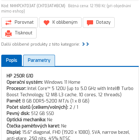
Kód: NHHPCH7D3AT (CH7D3AT#BCM)
Běžná cena: 12 198 Kč (při objednání
mimo eshop)
Porovnat
K oblíbeným
Dotazy
Tisknout
Další oblíbené produkty z této kategorie:
Popis
Parametry
HP 250R G10
Operační systém:
Windows 11 Home
Procesor:
Intel Core™ 5 120U (up to 5.0 GHz with Intel® Turbo
Boost Technology, 12 MB L3 cache, 10 cores, 12 threads)
Paměť:
8 GB DDR5-5200 MT/s (1 x 8 GB)
Počet slotů (celkem/volných):
2 / 1
Pevný disk:
512 GB SSD
Optická mechanika:
Ne
Čtečka paměťových karet:
Ne
Displej:
15.6" diagonal, FHD (1920 x 1080), SVA, narrow bezel,
anti-glare, 250 nits, 45% NTSC