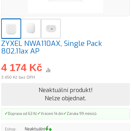
ZYXEL NWA110AX, Single Pack
802.11ax AP
4 174 Kč
3 450 Kč bez DPH
Neaktuální produkt!
Nelze objednat.
✓
✓
✓
Doprava od 63 Kč
Vrácení 14 dní
Záruka 99 měsíců
Neaktuální
Eshop: