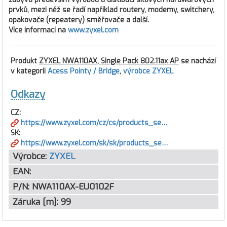
prvků, mezi něž se řadí například routery, modemy, switchery,
opakovače (repeatery) směřovače a další.
Více informací na
www.zyxel.com
Produkt
ZYXEL NWA110AX, Single Pack 802.11ax AP
se nachází
v kategorii
Acess Pointy / Bridge
,
výrobce ZYXEL
Odkazy
CZ:
https://www.zyxel.com/cz/cs/products_se…
SK:
https://www.zyxel.com/sk/sk/products_se…
Výrobce:
ZYXEL
EAN:
P/N:
NWA110AX-EU0102F
Záruka [m]:
99