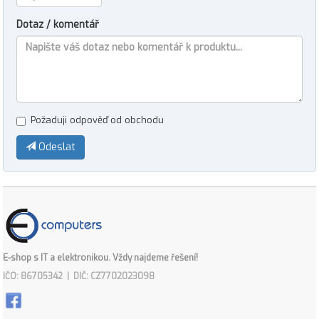
Dotaz / komentář
Požaduji odpověď od obchodu
Odeslat
E-shop s IT a elektronikou. Vždy najdeme řešení!
IČO: 86705342 | DIČ: CZ7702023098