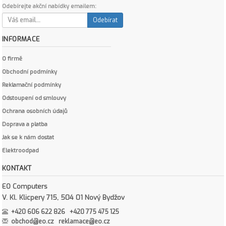
Odebírejte akční nabídky emailem:
Odebírat
INFORMACE
O firmě
Obchodní podmínky
Reklamační podmínky
Odstoupení od smlouvy
Ochrana osobních údajů
Doprava a platba
Jak se k nám dostat
Elektroodpad
KONTAKT
EO Computers
V. Kl. Klicpery 715, 504 01 Nový Bydžov
+420 606 622 826
+420 775 475 125
obchod@eo.cz
reklamace@eo.cz