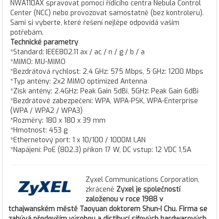
NWA110AX spravovat pomocí řídicího centra Nebula Control
Center (NCC) nebo provozovat samostatně (bez kontroleru).
Sami si vyberte, které řešení nejlépe odpovídá vašim
potřebám.
Technické parametry
*Standard: IEEE802.11 ax / ac / n / g / b / a
*MIMO: MU-MIMO
*Bezdrátová rychlost: 2,4 GHz: 575 Mbps, 5 GHz: 1200 Mbps
*Typ antény: 2x2 MIMO optimized Antenna
*Zisk antény: 2.4GHz: Peak Gain 5dBi, 5GHz: Peak Gain 6dBi
*Bezdrátové zabezpečení: WPA, WPA-PSK, WPA-Enterprise
(WPA / WPA2 / WPA3)
*Rozměry: 180 x 180 x 39 mm
*Hmotnost: 453 g
*Ethernetový port: 1 x 10/100 / 1000M LAN
*Napájení: PoE (802.3) příkon 17 W, DC vstup: 12 VDC 1,5A
Zyxel Communications Corporation,
zkráceně
Zyxel
je společností
založenou v roce 1988 v
tchajwanském městě Taoyuan doktorem Shun-I Chu. Firma se
zabývá především výrobou a distibucí síťových hardwarových