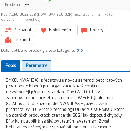
---
Prodejna:
Kód: AZ50100221258 (NWA110AX-EU0102F)
Běžná cena: 4 341 Kč (při
objednání mimo eshop)
Porovnat
K oblíbeným
Dotazy
Tisknout
Další oblíbené produkty z této kategorie:
Popis
Parametry
ZYXEL NWA110AX představuje novou generaci bezdrátových
přístupových bodů pro organizace, které chtějí co
nejvýhodněji přejít na standard 11ax (WiFi 6). Díky
zabudovanému chipsetu 2. generace WiFi 6 (Qualcomm
802.11ax 2.0) dokáže model NWA110AX využívat veškeré
přednosti WiFi 6 včetně technologií OFDMA a MU-MIMO, které
ve starších produktech standardu 802.11ax doposud chyběly.
Díky kompatibilitě se škálovatelným systémem Zyxel
NebulaFlex určeným ke správě sítí po cloudu lze model