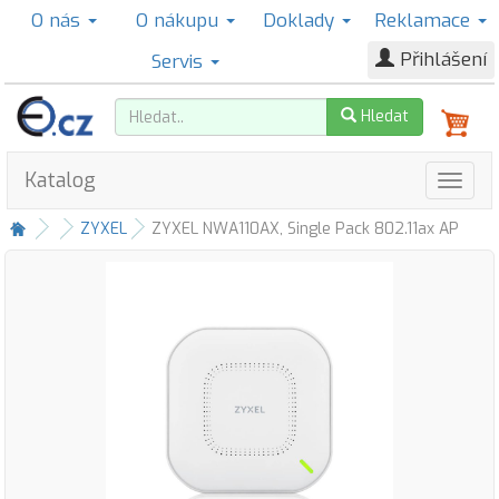
O nás
O nákupu
Doklady
Reklamace
Přihlášení
Servis
Hledat
Katalog
ZYXEL
ZYXEL NWA110AX, Single Pack 802.11ax AP