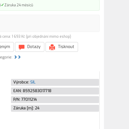
✓
í
Záruka 24 měsíců
á cena: 1 693 Kč (při objednání mimo eshop)
beným
Dotazy
Tisknout
tegorie:
Výrobce:
SIL
EAN:
8592583017718
P/N:
77011214
Záruka [m]:
24