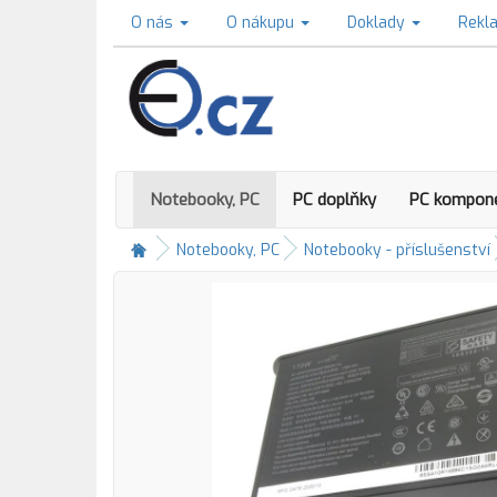
O nás
O nákupu
Doklady
Rekl
Notebooky, PC
PC doplňky
PC kompon
Notebooky, PC
Notebooky - příslušenství