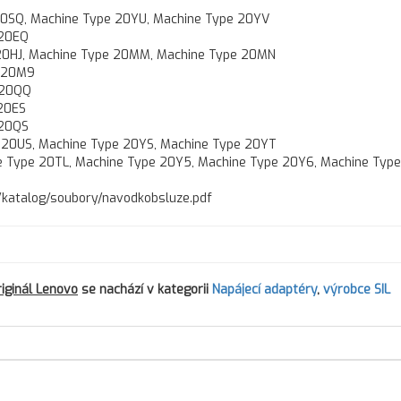
20SQ, Machine Type 20YU, Machine Type 20YV
 20EQ
 20HJ, Machine Type 20MM, Machine Type 20MN
e 20M9
 20QQ
20ES
 20QS
 20US, Machine Type 20YS, Machine Type 20YT
 Type 20TL, Machine Type 20Y5, Machine Type 20Y6, Machine Type
cz/katalog/soubory/navodkobsluze.pdf
iginál Lenovo
se nachází v kategorii
Napájecí adaptéry
,
výrobce SIL