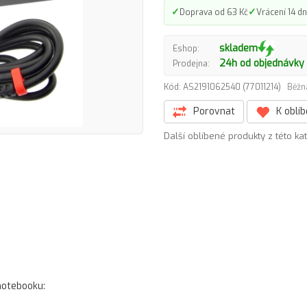
✓
✓
Doprava od 63 Kč
Vrácení 14 dn
skladem
Eshop:
24h od objednávky
Prodejna:
Kód: AS2191062540 (77011214)
Běžn
Porovnat
K oblí
Další oblíbené produkty z této ka
notebooku: