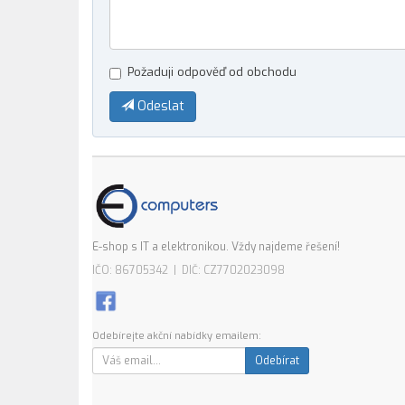
Požaduji odpověď od obchodu
Odeslat
E-shop s IT a elektronikou. Vždy najdeme řešení!
IČO: 86705342 | DIČ: CZ7702023098
Odebírejte akční nabídky emailem:
Odebírat