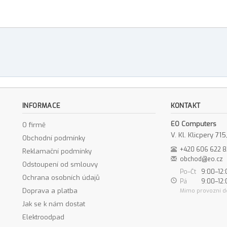
INFORMACE
KONTAKT
EO Computers
O firmě
V. Kl. Klicpery 7
Obchodní podmínky
+420 606 622 
Reklamační podmínky
obchod@eo.cz
Odstoupení od smlouvy
Po–Čt
9:00–12:
Ochrana osobních údajů
Pá
9:00–12:
Doprava a platba
Mimo provozní d
Jak se k nám dostat
Elektroodpad