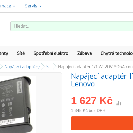
amace
Servis
enty
Sítě
Spotřební elektro
Zábava
Chytré technolo
Napájecí adaptéry
SIL
Napájecí adaptér 170W, 20V YOGA con.,
Napájecí adaptér 
Lenovo
1 627 Kč
1 345 Kč bez DPH