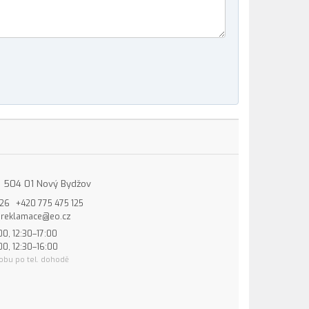
15, 504 01 Nový Bydžov
826
+420 775 475 125
reklamace@eo.cz
00, 12:30–17:00
00, 12:30–16:00
obu po tel. dohodě