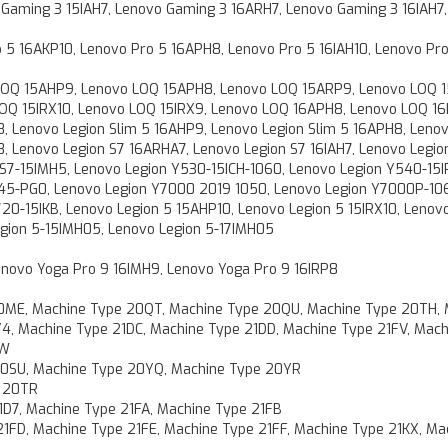
 Gaming 3 15IAH7, Lenovo Gaming 3 16ARH7, Lenovo Gaming 3 16IAH7
 5 16AKP10, Lenovo Pro 5 16APH8, Lenovo Pro 5 16IAH10, Lenovo Pr
LOQ 15AHP9, Lenovo LOQ 15APH8, Lenovo LOQ 15ARP9, Lenovo LOQ 1
LOQ 15IRX10, Lenovo LOQ 15IRX9, Lenovo LOQ 16APH8, Lenovo LOQ 16
8, Lenovo Legion Slim 5 16AHP9, Lenovo Legion Slim 5 16APH8, Leno
8, Lenovo Legion S7 16ARHA7, Lenovo Legion S7 16IAH7, Lenovo Legio
S7-15IMH5, Lenovo Legion Y530-15ICH-1060, Lenovo Legion Y540-15I
45-PG0, Lenovo Legion Y7000 2019 1050, Lenovo Legion Y7000P-10
0-15IKB, Lenovo Legion 5 15AHP10, Lenovo Legion 5 15IRX10, Lenov
gion 5-15IMH05, Lenovo Legion 5-17IMH05
enovo Yoga Pro 9 16IMH9, Lenovo Yoga Pro 9 16IRP8
0ME, Machine Type 20QT, Machine Type 20QU, Machine Type 20TH, 
4, Machine Type 21DC, Machine Type 21DD, Machine Type 21FV, Mach
KW
20SU, Machine Type 20YQ, Machine Type 20YR
e 20TR
1D7, Machine Type 21FA, Machine Type 21FB
1FD, Machine Type 21FE, Machine Type 21FF, Machine Type 21KX, Ma