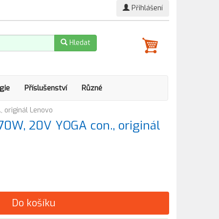
Přihlášení
Hledat
gie
Příslušenství
Různé
 originál Lenovo
170W, 20V YOGA con., originál
Do košíku