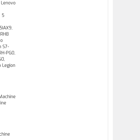
, Lenovo
o 5
5IAX9,
IRH8
vo
n S7-
RH-PG0,
60,
o Legion
Machine
ine
chine