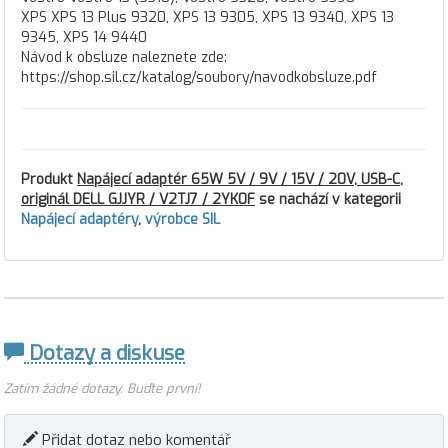
XPS XPS 13 Plus 9320, XPS 13 9305, XPS 13 9340, XPS 13
9345, XPS 14 9440
Návod k obsluze naleznete zde:
https://shop.sil.cz/katalog/soubory/navodkobsluze.pdf
Produkt
Napájecí adaptér 65W 5V / 9V / 15V / 20V, USB-C,
originál DELL GJJYR / V2TJ7 / 2YK0F
se nachází v kategorii
Napájecí adaptéry
,
výrobce SIL
Dotazy a diskuse
Zatím žádné dotazy. Buďte první!
Přidat dotaz nebo komentář