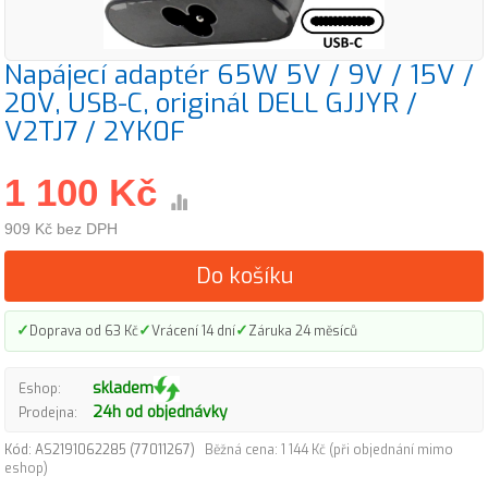
Napájecí adaptér 65W 5V / 9V / 15V /
20V, USB-C, originál DELL GJJYR /
V2TJ7 / 2YK0F
1 100 Kč
909 Kč bez DPH
Do košíku
✓
✓
✓
Doprava od 63 Kč
Vrácení 14 dní
Záruka 24 měsíců
skladem
Eshop:
24h od objednávky
Prodejna:
Kód: AS2191062285 (77011267)
Běžná cena: 1 144 Kč (při objednání mimo
eshop)