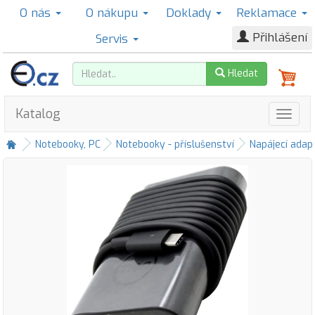
O nás
O nákupu
Doklady
Reklamace
Přihlášení
Servis
Hledat
Katalog
Notebooky, PC
Notebooky - příslušenství
Napájecí adap